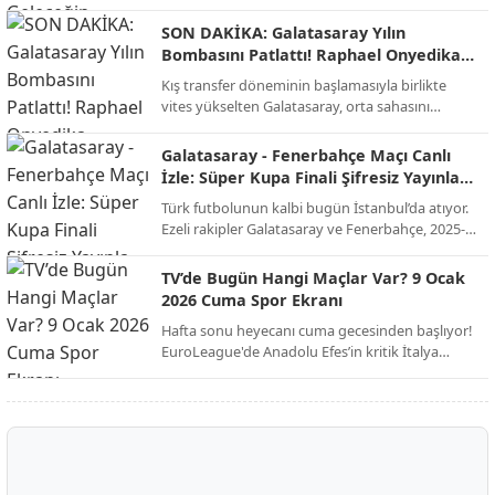
merkezine taşıdı. Sektörün öncü isimlerinden
Elifnaz Recep, modern mimarinin artık sadece
SON DAKİKA: Galatasaray Yılın
binalardan ibaret olmadığını, doğayla entegre
Bombasını Patlattı! Raphael Onyedika
yaşayan "nefes alan" alanların bir zorunluluk
Transferinde Mutlu Son!
Kış transfer döneminin başlamasıyla birlikte
haline geldiğini vurguluyor.
vites yükselten Galatasaray, orta sahasını
güçlendirmek için beklenen hamleyi yaptı. Sarı-
kırmızılı yönetim, bir süredir görüşme halinde
Galatasaray - Fenerbahçe Maçı Canlı
olduğu Nijeryalı yıldız Raphael Onyedika ve
İzle: Süper Kupa Finali Şifresiz Yayınla
kulübü Club Brugge ile her konuda anlaşmaya
Ekranda!
Türk futbolunun kalbi bugün İstanbul’da atıyor.
vardı. İşte dev transferin bonservis bedeli, maaş
Ezeli rakipler Galatasaray ve Fenerbahçe, 2025-
detayları ve sözleşme şartları!
2026 sezonu Süper Kupa finalinde kupayı
müzelerine götürmek için karşı karşıya geliyor.
TV’de Bugün Hangi Maçlar Var? 9 Ocak
Milyonların beklediği dev derbi, şifresiz kanal
2026 Cuma Spor Ekranı
müjdesiyle futbolseverleri ekran başına kilitliyor.
Hafta sonu heyecanı cuma gecesinden başlıyor!
EuroLeague'de Anadolu Efes’in kritik İtalya
seferinden Trendyol 1. Lig’deki zirve
mücadelesine, Avrupa’nın dev liglerinden Afrika
Uluslar Kupası çeyrek finallerine kadar spor dolu
bir gece sizi bekliyor.