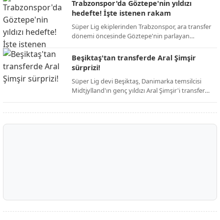
ardından resmi duyuruyu yaptı. Taraftarların
Trabzonspor'da Göztepe'nin yıldızı
günlerdir merakla beklediği isim netleşti.
hedefte! İşte istenen rakam
Süper Lig ekiplerinden Trabzonspor, ara transfer
dönemi öncesinde Göztepe'nin parlayan
yıldızını kadrosuna katmak için harekete geçti.
Bordo-mavili yönetimin, iddialı bir kadro kurma
Beşiktaş'tan transferde Aral Şimşir
hedefi doğrultusunda girişimlerini hızlandırdığı
sürprizi!
öğrenildi.
Süper Lig devi Beşiktaş, Danimarka temsilcisi
Midtjylland'ın genç yıldızı Aral Şimşir'i transfer
etmek için harekete geçti. Siyah-beyazlı
yönetimin, 23 yaşındaki milli oyuncuyu
kadrosuna katmak adına girişimlerini
hızlandırdığı öğrenildi.