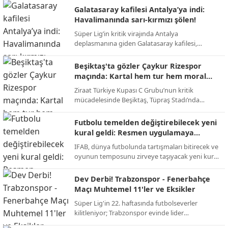
takas operasyonuyla Premier Lig'e geri dönüyor.
Galatasaray kafilesi Antalya’ya indi:
Havalimanında sarı-kırmızı şölen!
Süper Lig’in kritik virajında Antalya
deplasmanına giden Galatasaray kafilesi,
havalimanında meşaleler ve tezahüratlarla
karşılandı; sarı-kırmızılı taraftarlar şampiyonluk
Beşiktaş'ta gözler Çaykur Rizespor
yolunda takıma tam destek verdi.
maçında: Kartal hem tur hem moral
peşinde!
Ziraat Türkiye Kupası C Grubu’nun kritik
mücadelesinde Beşiktaş, Tüpraş Stadı’nda
Çaykur Rizespor’u konuk ediyor; 123. yıl
dönümüne özel kampanya maça damga
Futbolu temelden değiştirebilecek yeni
vuracak.
kural geldi: Resmen uygulamaya
geçiyor!
IFAB, dünya futbolunda tartışmaları bitirecek ve
oyunun temposunu zirveye taşıyacak yeni kural
değişikliklerini onayladı; 2026 Dünya Kupası ile
yeni dönem başlıyor.
Dev Derbi! Trabzonspor - Fenerbahçe
Maçı Muhtemel 11'ler ve Eksikler
Süper Lig'in 22. haftasında futbolseverler
kilitleniyor; Trabzonspor evinde lider
Fenerbahçe'yi konuk ederek zirve yarışını