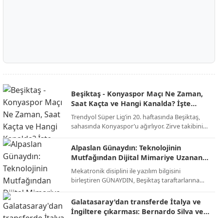
Beşiktaş - Konyaspor Maçı Ne Zaman,
Saat Kaçta ve Hangi Kanalda? İşte
Muhtemel 11'ler!
Trendyol Süper Lig’in 20. haftasında Beşiktaş,
sahasında Konyaspor’u ağırlıyor. Zirve takibini
sürdürmek isteyen siyah-beyazlılar ile alt
sıralardan uzaklaşmayı hedefleyen yeşil-
Alpaslan Günaydın: Teknolojinin
beyazlıların randevusu öncesi tüm detaylar belli
Mutfağından Dijital Mimariye Uzanan
oldu.
Bir Başarı Hikayesi
Mekatronik disiplini ile yazılım bilgisini
birleştiren GÜNAYDIN, Beşiktaş taraftarlarına
yönelik hazırlanan sevdamizbesiktas.net
platformunu baştan sona kendi emeğiyle
Galatasaray'dan transferde İtalya ve
kodlayarak hayata geçirdi. Tasarımından
İngiltere çıkarması: Bernardo Silva ve
altyapısına kadar tüm teknik süreci üstlenen