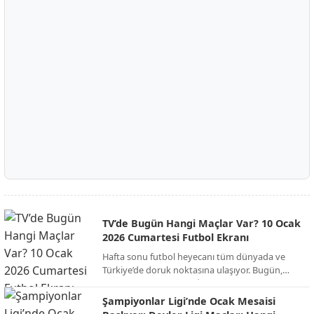
TV’de Bugün Hangi Maçlar Var? 10 Ocak
2026 Cumartesi Futbol Ekranı
Hafta sonu futbol heyecanı tüm dünyada ve
Türkiye’de doruk noktasına ulaşıyor. Bugün,
Süper Kupa finalinden İngiltere FA Cup’a,
İspanya La Liga’dan İtalya Serie A’ya kadar
Şampiyonlar Ligi’nde Ocak Mesaisi
onlarca kritik mücadele canlı yayınla ekranlara