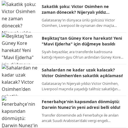
Sakatlık şoku: Victor Osimhen ne
zaman dönecek? Nijeryalı yıldız
sessizliğini bozdu!
Galatasaray’ın dünyaca ünlü golcüsü Victor
Osimhen, Liverpool ile oynanan dev maçta
yaşadığı talihsiz sakatlığın ardından ilk kez
konuştu. Yıldız oyuncu, sahalardan uzak
Beşiktaş'tan Güney Kore harekatı! Yeni
kalacağı süreyi bizzat açıkladı.
"Mavi Ejderha" için düğmeye basıldı
Siyah-beyazlılar, ara transferde kadrosuna
kattığı Hyeon-gyu Oh’un ardından Güney Kore
pazarındaki etkinliğini artırıyor. Yeni hedef:
Ada’da fırtınalar estiren Jun-ho Bae.
Sahalardan ne kadar uzak kalacak?
Victor Osimhen'den sakatlık açıklaması!
Galatasaray’ın Nijeryalı yıldızı Victor Osimhen,
Liverpool maçında yaşadığı talihsiz sakatlığın
ardından sessizliğini bozarak sahalara döneceği
tarihi bizzat duyurdu.
Fenerbahçe'nin kapısından dönmüştü:
Darwin Nunez'in yeni adresi belli oldu!
Transfer döneminde adı Fenerbahçe ile anılan
ancak Suudi Arabistan'daki vergi engeli
nedeniyle imzası geciken Darwin Nunez, dev bir