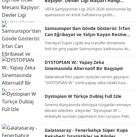
Başlıyor: Devler Ligi Maçları Hangi
gelecek. İşte günün öne çıkan maçları ve yayıncı
Kanalda, Saat Kaçta?
UEFA Şampiyonlar Ligi 2025-2026 sezonunda lig
kuruluşları...
aşamasının en kritik haftalarına girildi.
Futbolseverlerin merakla beklediği "Devler Ligi"
heyecanı, Ocak ayındaki son iki hafta maçlarıyla
Samsunspor’dan Gövde Gösterisi: İrfan
zirve yapacak. Temsilcimiz Galatasaray'ın da
Can Eğribayat ve Yalçın Kayan Resmen
sahne alacağı bu dev organizasyonun yayın
Açıklandı!
Trendyol Süper Lig’de ara transfer dönemine
bilgileri netleşti.
hızlı bir giriş yapan Samsunspor, kadrosunu iki
önemli isimle güçlendirdi. Kırmızı-beyazlılar,
Fenerbahçe’den kaleci İrfan Can Eğribayat ve
DYSTOPIAN W.: Yapay Zeka
ikas Eyüpspor’dan orta saha oyuncusu Yalçın
Sinemasında Alternatif Bir Başyapıt
Kayan ile prensip anlaşmasına varıldığını
Geleneksel film yapım süreçleri evrim geçiriyor.
duyurdu.
"DYSTOPIAN W." isimli yapay zeka odaklı kısa
film projesi, izleyiciye alışılmışın dışında, karanlık
ve büyüleyici bir gelecek tasviri sunuyor. İşte AI
Dystopian W Türkçe Dublaj Full Izle
teknolojisinin sınırlarını zorlayan bu alternatif
Sinema dünyasında distopya rüzgarları esmeye
projenin detayları.
devam ederken, izleyiciler "Dystopian W"
etiketiyle sunulan yapımların izini sürüyor. Peki,
bu gizemli başlık neyi ifade ediyor ve bu türün
en dikkat çeken örnekleri neler? İşte distopik
Galatasaray - Fenerbahçe Süper Kupa
evrenlerin kapısını aralayan kapsamlı bir bakış.
Rekabeti: İstatistikler ve Bilgiler