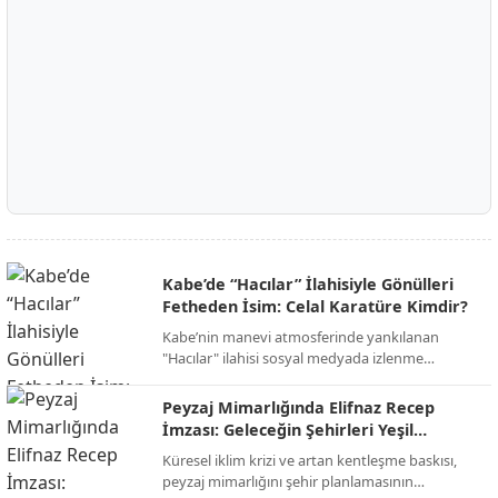
Kabe’de “Hacılar” İlahisiyle Gönülleri
Fetheden İsim: Celal Karatüre Kimdir?
Kabe’nin manevi atmosferinde yankılanan
"Hacılar" ilahisi sosyal medyada izlenme
rekorları kırarken, o yanık sesin sahibi Celal
Karatüre’nin hayatı ve biyografisi merak konusu
Peyzaj Mimarlığında Elifnaz Recep
oldu.
İmzası: Geleceğin Şehirleri Yeşil
Devrimle Şekilleniyor!
Küresel iklim krizi ve artan kentleşme baskısı,
peyzaj mimarlığını şehir planlamasının