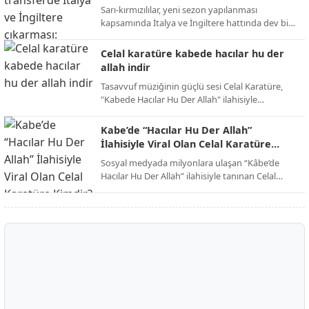
Bensebaini bombası!
Sarı-kırmızılılar, yeni sezon yapılanması
Alpaslan Günaydın, dijital medya ve yazılım
kapsamında İtalya ve İngiltere hattında dev bir
alanında üretmeye devam ediyor.
operasyon yürütüyor. Abdullah Kavukcu’nun
yürüttüğü görüşmelerde dünya yıldızları
Celal karatüre kabede hacılar hu der
masada.
allah indir
Tasavvuf müziğinin güçlü sesi Celal Karatüre,
"Kabede Hacılar Hu Der Allah" ilahisiyle
dinleyicilerini kutsal toprakların manevi
atmosferine davet ederken, eser dijital
Kabe’de “Hacılar Hu Der Allah”
platformlarda paylaşım rekorları kırmaya devam
İlahisiyle Viral Olan Celal Karatüre
ediyor.
Kimdir?
Sosyal medyada milyonlara ulaşan “Kâbe’de
Hacılar Hu Der Allah” ilahisiyle tanınan Celal
Karatüre, kısa sürede Türkiye’nin en çok
konuşulan isimlerinden biri haline geldi. Peki
Celal Karatüre kimdir, nerelidir ve ne iş yapıyor?