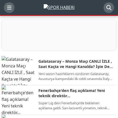
Galatasaray – Monza Maçı CANLI İZLE ,
Saat Kaçta ve Hangi Kanalda? İşte Dev
Randevunun Detayları
Yeni sezon hazırlıklarını sürdüren Galatasaray,
Avusturya kampındaki ilk ciddi sınavında İtalyan
ekibi AC Monza ile karşı karşıya geliyor.
Futbolseverlerin merakla beklediği kritik hazırlık
Fenerbahçe'den flaş açıklama! Yeni
mücadelesinin yayın kanalı, başlama saati ve
teknik direktör...
muhtemel kadro detayları netleşti.
Süper Lig devi Fenerbahçe'de beklenen
açıklama geldi. Sarı-lacivertli yönetim, teknik
direktörlük görevi için yapılan görüşmelerin