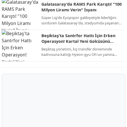
yeniden şekillendirmek istiyor.
Galatasaray'da RAMS Park Karıştı! "100
Milyon Liramı Verin" İsyanı
Süper Lig'de Eyüpspor galibiyetiyle liderliğini
sürdüren Galatasaray'da, stadyumda yaşanan
şok edici alacak kavgası galibiyetin gölgesinde
kaldı.
Beşiktaş'ta Santrfor Hattı İçin Erken
Operasyon! Kartal Yeni Golcüsünü
Buldu
Beşiktaş yönetimi, kış transfer döneminde
kadrosuna kattığı Hyeon-gyu Oh'un yanına
dünyaca ünlü bir ismi eklemek için düğmeye
bastı.