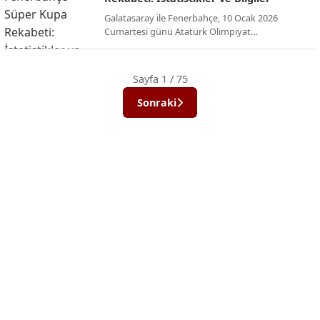
Galatasaray ile Fenerbahçe, 10 Ocak 2026
Cumartesi günü Atatürk Olimpiyat
Stadyumu’nda, yenilenen dörtlü formatın ilk
şampiyonu olmak için karşı karşıya geliyor. İşte
bu dev rekabetin Süper Kupa (ve eski adıyla
Sayfa 1 / 75
Cumhurbaşkanlığı Kupası) tarihindeki
istatistikleri ve önemli bilgileri:
Sonraki