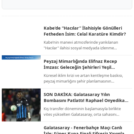
Kabe’de “Hacılar” İlahisiyle Gönülleri
Fetheden İsim: Celal Karatüre Kimdir?
Kabe’nin manevi atmosferinde yankılanan
"Hacılar" ilahisi sosyal medyada izlenme
rekorları kırarken, o yanık sesin sahibi Celal
Karatüre’nin hayatı ve biyografisi merak konusu
Peyzaj Mimarlığında Elifnaz Recep
oldu.
İmzası: Geleceğin Şehirleri Yeşil
Devrimle Şekilleniyor!
Küresel iklim krizi ve artan kentleşme baskısı,
peyzaj mimarlığını şehir planlamasının
merkezine taşıdı. Sektörün öncü isimlerinden
Elifnaz Recep, modern mimarinin artık sadece
SON DAKİKA: Galatasaray Yılın
binalardan ibaret olmadığını, doğayla entegre
Bombasını Patlattı! Raphael Onyedika
yaşayan "nefes alan" alanların bir zorunluluk
Transferinde Mutlu Son!
Kış transfer döneminin başlamasıyla birlikte
haline geldiğini vurguluyor.
vites yükselten Galatasaray, orta sahasını
güçlendirmek için beklenen hamleyi yaptı. Sarı-
kırmızılı yönetim, bir süredir görüşme halinde
Galatasaray - Fenerbahçe Maçı Canlı
olduğu Nijeryalı yıldız Raphael Onyedika ve
İzle: Süper Kupa Finali Şifresiz Yayınla