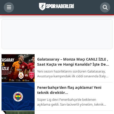
Galatasaray – Monza Maçı CANLI İZLE ,
Saat Kaçta ve Hangi Kanalda? İşte Dev
Randevunun Detayları
Yeni sezon hazırlıklarını sürdüren Galatasaray,
Avusturya kampındaki ilk ciddi sınavında İtalyan
ekibi AC Monza ile karşı karşıya geliyor.
Futbolseverlerin merakla beklediği kritik hazırlık
Fenerbahçe'den flaş açıklama! Yeni
mücadelesinin yayın kanalı, başlama saati ve
teknik direktör...
muhtemel kadro detayları netleşti.
Süper Lig devi Fenerbahçe'de beklenen
açıklama geldi. Sarı-lacivertli yönetim, teknik
direktörlük görevi için yapılan görüşmelerin