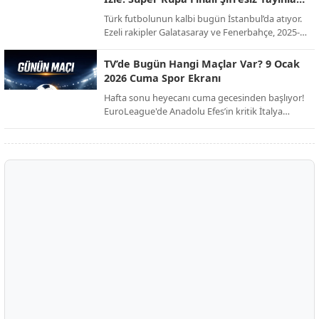
kulübü Club Brugge ile her konuda anlaşmaya
Ekranda!
Türk futbolunun kalbi bugün İstanbul’da atıyor.
vardı. İşte dev transferin bonservis bedeli, maaş
Ezeli rakipler Galatasaray ve Fenerbahçe, 2025-
detayları ve sözleşme şartları!
2026 sezonu Süper Kupa finalinde kupayı
müzelerine götürmek için karşı karşıya geliyor.
TV’de Bugün Hangi Maçlar Var? 9 Ocak
Milyonların beklediği dev derbi, şifresiz kanal
2026 Cuma Spor Ekranı
müjdesiyle futbolseverleri ekran başına kilitliyor.
Hafta sonu heyecanı cuma gecesinden başlıyor!
EuroLeague'de Anadolu Efes’in kritik İtalya
seferinden Trendyol 1. Lig’deki zirve
mücadelesine, Avrupa’nın dev liglerinden Afrika
Uluslar Kupası çeyrek finallerine kadar spor dolu
bir gece sizi bekliyor.