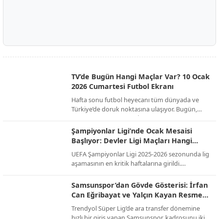
TV’de Bugün Hangi Maçlar Var? 10 Ocak
2026 Cumartesi Futbol Ekranı
Hafta sonu futbol heyecanı tüm dünyada ve
Türkiye’de doruk noktasına ulaşıyor. Bugün,
Süper Kupa finalinden İngiltere FA Cup’a,
İspanya La Liga’dan İtalya Serie A’ya kadar
Şampiyonlar Ligi’nde Ocak Mesaisi
onlarca kritik mücadele canlı yayınla ekranlara
Başlıyor: Devler Ligi Maçları Hangi
gelecek. İşte günün öne çıkan maçları ve yayıncı
Kanalda, Saat Kaçta?
UEFA Şampiyonlar Ligi 2025-2026 sezonunda lig
kuruluşları...
aşamasının en kritik haftalarına girildi.
Futbolseverlerin merakla beklediği "Devler Ligi"
heyecanı, Ocak ayındaki son iki hafta maçlarıyla
Samsunspor’dan Gövde Gösterisi: İrfan
zirve yapacak. Temsilcimiz Galatasaray'ın da
Can Eğribayat ve Yalçın Kayan Resmen
sahne alacağı bu dev organizasyonun yayın
Açıklandı!
Trendyol Süper Lig’de ara transfer dönemine
bilgileri netleşti.
hızlı bir giriş yapan Samsunspor, kadrosunu iki