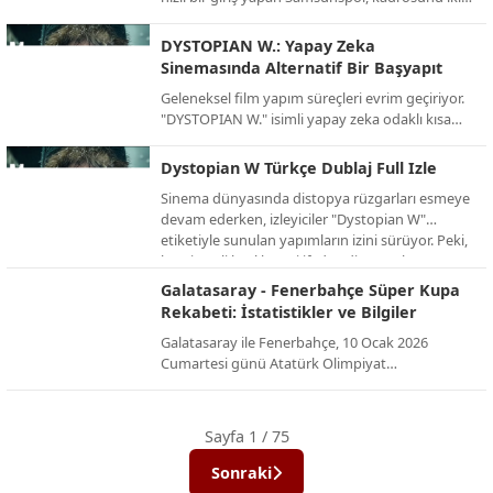
önemli isimle güçlendirdi. Kırmızı-beyazlılar,
Fenerbahçe’den kaleci İrfan Can Eğribayat ve
DYSTOPIAN W.: Yapay Zeka
ikas Eyüpspor’dan orta saha oyuncusu Yalçın
Sinemasında Alternatif Bir Başyapıt
Kayan ile prensip anlaşmasına varıldığını
Geleneksel film yapım süreçleri evrim geçiriyor.
duyurdu.
"DYSTOPIAN W." isimli yapay zeka odaklı kısa
film projesi, izleyiciye alışılmışın dışında, karanlık
ve büyüleyici bir gelecek tasviri sunuyor. İşte AI
Dystopian W Türkçe Dublaj Full Izle
teknolojisinin sınırlarını zorlayan bu alternatif
Sinema dünyasında distopya rüzgarları esmeye
projenin detayları.
devam ederken, izleyiciler "Dystopian W"
etiketiyle sunulan yapımların izini sürüyor. Peki,
bu gizemli başlık neyi ifade ediyor ve bu türün
en dikkat çeken örnekleri neler? İşte distopik
Galatasaray - Fenerbahçe Süper Kupa
evrenlerin kapısını aralayan kapsamlı bir bakış.
Rekabeti: İstatistikler ve Bilgiler
Galatasaray ile Fenerbahçe, 10 Ocak 2026
Cumartesi günü Atatürk Olimpiyat
Stadyumu’nda, yenilenen dörtlü formatın ilk
şampiyonu olmak için karşı karşıya geliyor. İşte
bu dev rekabetin Süper Kupa (ve eski adıyla
Sayfa 1 / 75
Cumhurbaşkanlığı Kupası) tarihindeki
istatistikleri ve önemli bilgileri:
Sonraki