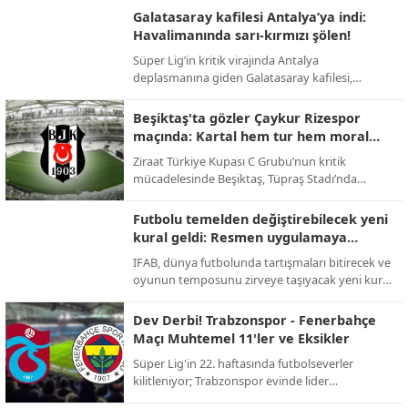
takas operasyonuyla Premier Lig'e geri dönüyor.
Galatasaray kafilesi Antalya’ya indi:
Havalimanında sarı-kırmızı şölen!
Süper Lig’in kritik virajında Antalya
deplasmanına giden Galatasaray kafilesi,
havalimanında meşaleler ve tezahüratlarla
karşılandı; sarı-kırmızılı taraftarlar şampiyonluk
Beşiktaş'ta gözler Çaykur Rizespor
yolunda takıma tam destek verdi.
maçında: Kartal hem tur hem moral
peşinde!
Ziraat Türkiye Kupası C Grubu’nun kritik
mücadelesinde Beşiktaş, Tüpraş Stadı’nda
Çaykur Rizespor’u konuk ediyor; 123. yıl
dönümüne özel kampanya maça damga
Futbolu temelden değiştirebilecek yeni
vuracak.
kural geldi: Resmen uygulamaya
geçiyor!
IFAB, dünya futbolunda tartışmaları bitirecek ve
oyunun temposunu zirveye taşıyacak yeni kural
değişikliklerini onayladı; 2026 Dünya Kupası ile
yeni dönem başlıyor.
Dev Derbi! Trabzonspor - Fenerbahçe
Maçı Muhtemel 11'ler ve Eksikler
Süper Lig'in 22. haftasında futbolseverler
kilitleniyor; Trabzonspor evinde lider
Fenerbahçe'yi konuk ederek zirve yarışını