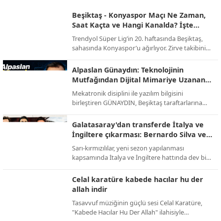
Beşiktaş - Konyaspor Maçı Ne Zaman,
Saat Kaçta ve Hangi Kanalda? İşte
Muhtemel 11'ler!
Trendyol Süper Lig’in 20. haftasında Beşiktaş,
sahasında Konyaspor’u ağırlıyor. Zirve takibini
sürdürmek isteyen siyah-beyazlılar ile alt
sıralardan uzaklaşmayı hedefleyen yeşil-
Alpaslan Günaydın: Teknolojinin
beyazlıların randevusu öncesi tüm detaylar belli
Mutfağından Dijital Mimariye Uzanan
oldu.
Bir Başarı Hikayesi
Mekatronik disiplini ile yazılım bilgisini
birleştiren GÜNAYDIN, Beşiktaş taraftarlarına
yönelik hazırlanan sevdamizbesiktas.net
platformunu baştan sona kendi emeğiyle
Galatasaray'dan transferde İtalya ve
kodlayarak hayata geçirdi. Tasarımından
İngiltere çıkarması: Bernardo Silva ve
altyapısına kadar tüm teknik süreci üstlenen
Bensebaini bombası!
Sarı-kırmızılılar, yeni sezon yapılanması
Alpaslan Günaydın, dijital medya ve yazılım
kapsamında İtalya ve İngiltere hattında dev bir
alanında üretmeye devam ediyor.
operasyon yürütüyor. Abdullah Kavukcu’nun
yürüttüğü görüşmelerde dünya yıldızları
Celal karatüre kabede hacılar hu der
masada.
allah indir
Tasavvuf müziğinin güçlü sesi Celal Karatüre,
"Kabede Hacılar Hu Der Allah" ilahisiyle