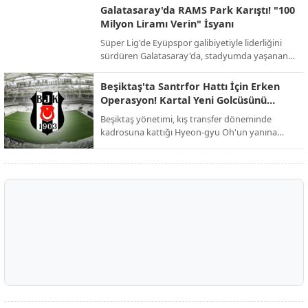
yeniden şekillendirmek istiyor.
Galatasaray'da RAMS Park Karıştı! "100
Milyon Liramı Verin" İsyanı
Süper Lig'de Eyüpspor galibiyetiyle liderliğini
sürdüren Galatasaray'da, stadyumda yaşanan
şok edici alacak kavgası galibiyetin gölgesinde
kaldı.
Beşiktaş'ta Santrfor Hattı İçin Erken
Operasyon! Kartal Yeni Golcüsünü
Buldu
Beşiktaş yönetimi, kış transfer döneminde
kadrosuna kattığı Hyeon-gyu Oh'un yanına
dünyaca ünlü bir ismi eklemek için düğmeye
bastı.