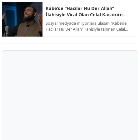
dinleyicilerini kutsal toprakların manevi
atmosferine davet ederken, eser dijital
Kabe’de “Hacılar Hu Der Allah”
platformlarda paylaşım rekorları kırmaya devam
İlahisiyle Viral Olan Celal Karatüre
ediyor.
Kimdir?
Sosyal medyada milyonlara ulaşan “Kâbe’de
Hacılar Hu Der Allah” ilahisiyle tanınan Celal
Karatüre, kısa sürede Türkiye’nin en çok
konuşulan isimlerinden biri haline geldi. Peki
Celal Karatüre kimdir, nerelidir ve ne iş yapıyor?