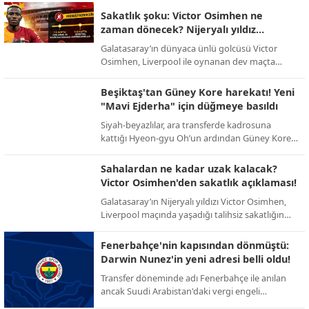
Sakatlık şoku: Victor Osimhen ne
zaman dönecek? Nijeryalı yıldız
sessizliğini bozdu!
Galatasaray’ın dünyaca ünlü golcüsü Victor
Osimhen, Liverpool ile oynanan dev maçta
yaşadığı talihsiz sakatlığın ardından ilk kez
konuştu. Yıldız oyuncu, sahalardan uzak
Beşiktaş'tan Güney Kore harekatı! Yeni
kalacağı süreyi bizzat açıkladı.
"Mavi Ejderha" için düğmeye basıldı
Siyah-beyazlılar, ara transferde kadrosuna
kattığı Hyeon-gyu Oh’un ardından Güney Kore
pazarındaki etkinliğini artırıyor. Yeni hedef:
Ada’da fırtınalar estiren Jun-ho Bae.
Sahalardan ne kadar uzak kalacak?
Victor Osimhen'den sakatlık açıklaması!
Galatasaray’ın Nijeryalı yıldızı Victor Osimhen,
Liverpool maçında yaşadığı talihsiz sakatlığın
ardından sessizliğini bozarak sahalara döneceği
tarihi bizzat duyurdu.
Fenerbahçe'nin kapısından dönmüştü:
Darwin Nunez'in yeni adresi belli oldu!
Transfer döneminde adı Fenerbahçe ile anılan
ancak Suudi Arabistan'daki vergi engeli
nedeniyle imzası geciken Darwin Nunez, dev bir