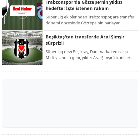
ardından resmi duyuruyu yaptı. Taraftarların
Trabzonspor'da Göztepe'nin yıldızı
günlerdir merakla beklediği isim netleşti.
hedefte! İşte istenen rakam
Süper Lig ekiplerinden Trabzonspor, ara transfer
dönemi öncesinde Göztepe'nin parlayan
yıldızını kadrosuna katmak için harekete geçti.
Bordo-mavili yönetimin, iddialı bir kadro kurma
Beşiktaş'tan transferde Aral Şimşir
hedefi doğrultusunda girişimlerini hızlandırdığı
sürprizi!
öğrenildi.
Süper Lig devi Beşiktaş, Danimarka temsilcisi
Midtjylland'ın genç yıldızı Aral Şimşir'i transfer
etmek için harekete geçti. Siyah-beyazlı
yönetimin, 23 yaşındaki milli oyuncuyu
kadrosuna katmak adına girişimlerini
hızlandırdığı öğrenildi.