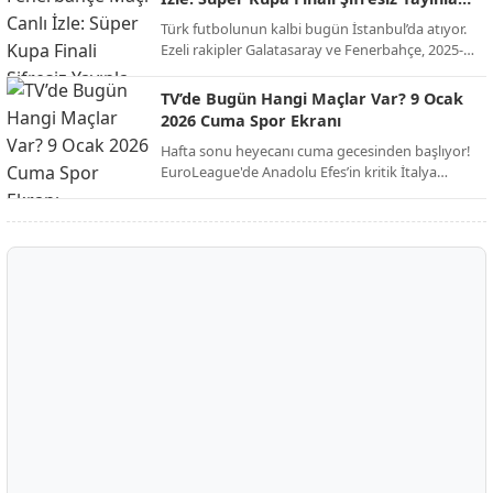
kulübü Club Brugge ile her konuda anlaşmaya
Ekranda!
Türk futbolunun kalbi bugün İstanbul’da atıyor.
vardı. İşte dev transferin bonservis bedeli, maaş
Ezeli rakipler Galatasaray ve Fenerbahçe, 2025-
detayları ve sözleşme şartları!
2026 sezonu Süper Kupa finalinde kupayı
müzelerine götürmek için karşı karşıya geliyor.
TV’de Bugün Hangi Maçlar Var? 9 Ocak
Milyonların beklediği dev derbi, şifresiz kanal
2026 Cuma Spor Ekranı
müjdesiyle futbolseverleri ekran başına kilitliyor.
Hafta sonu heyecanı cuma gecesinden başlıyor!
EuroLeague'de Anadolu Efes’in kritik İtalya
seferinden Trendyol 1. Lig’deki zirve
mücadelesine, Avrupa’nın dev liglerinden Afrika
Uluslar Kupası çeyrek finallerine kadar spor dolu
bir gece sizi bekliyor.