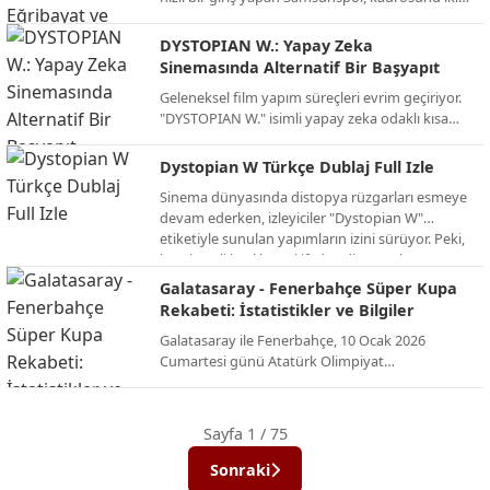
önemli isimle güçlendirdi. Kırmızı-beyazlılar,
Fenerbahçe’den kaleci İrfan Can Eğribayat ve
DYSTOPIAN W.: Yapay Zeka
ikas Eyüpspor’dan orta saha oyuncusu Yalçın
Sinemasında Alternatif Bir Başyapıt
Kayan ile prensip anlaşmasına varıldığını
Geleneksel film yapım süreçleri evrim geçiriyor.
duyurdu.
"DYSTOPIAN W." isimli yapay zeka odaklı kısa
film projesi, izleyiciye alışılmışın dışında, karanlık
ve büyüleyici bir gelecek tasviri sunuyor. İşte AI
Dystopian W Türkçe Dublaj Full Izle
teknolojisinin sınırlarını zorlayan bu alternatif
Sinema dünyasında distopya rüzgarları esmeye
projenin detayları.
devam ederken, izleyiciler "Dystopian W"
etiketiyle sunulan yapımların izini sürüyor. Peki,
bu gizemli başlık neyi ifade ediyor ve bu türün
en dikkat çeken örnekleri neler? İşte distopik
Galatasaray - Fenerbahçe Süper Kupa
evrenlerin kapısını aralayan kapsamlı bir bakış.
Rekabeti: İstatistikler ve Bilgiler
Galatasaray ile Fenerbahçe, 10 Ocak 2026
Cumartesi günü Atatürk Olimpiyat
Stadyumu’nda, yenilenen dörtlü formatın ilk
şampiyonu olmak için karşı karşıya geliyor. İşte
bu dev rekabetin Süper Kupa (ve eski adıyla
Sayfa 1 / 75
Cumhurbaşkanlığı Kupası) tarihindeki
istatistikleri ve önemli bilgileri:
Sonraki