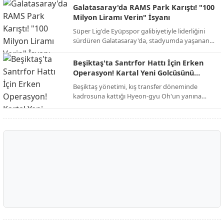
yeniden şekillendirmek istiyor.
Galatasaray'da RAMS Park Karıştı! "100
Milyon Liramı Verin" İsyanı
Süper Lig'de Eyüpspor galibiyetiyle liderliğini
sürdüren Galatasaray'da, stadyumda yaşanan
şok edici alacak kavgası galibiyetin gölgesinde
kaldı.
Beşiktaş'ta Santrfor Hattı İçin Erken
Operasyon! Kartal Yeni Golcüsünü
Buldu
Beşiktaş yönetimi, kış transfer döneminde
kadrosuna kattığı Hyeon-gyu Oh'un yanına
dünyaca ünlü bir ismi eklemek için düğmeye
bastı.