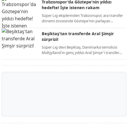
ardından resmi duyuruyu yaptı. Taraftarların
Trabzonspor'da Göztepe'nin yıldızı
günlerdir merakla beklediği isim netleşti.
hedefte! İşte istenen rakam
Süper Lig ekiplerinden Trabzonspor, ara transfer
dönemi öncesinde Göztepe'nin parlayan
yıldızını kadrosuna katmak için harekete geçti.
Bordo-mavili yönetimin, iddialı bir kadro kurma
Beşiktaş'tan transferde Aral Şimşir
hedefi doğrultusunda girişimlerini hızlandırdığı
sürprizi!
öğrenildi.
Süper Lig devi Beşiktaş, Danimarka temsilcisi
Midtjylland'ın genç yıldızı Aral Şimşir'i transfer
etmek için harekete geçti. Siyah-beyazlı
yönetimin, 23 yaşındaki milli oyuncuyu
kadrosuna katmak adına girişimlerini
hızlandırdığı öğrenildi.