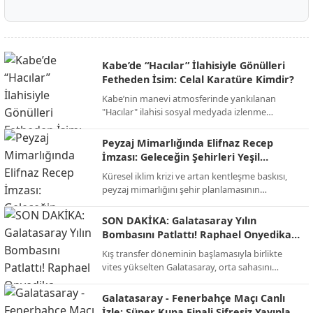
Kabe’de “Hacılar” İlahisiyle Gönülleri
Fetheden İsim: Celal Karatüre Kimdir?
Kabe’nin manevi atmosferinde yankılanan
"Hacılar" ilahisi sosyal medyada izlenme
rekorları kırarken, o yanık sesin sahibi Celal
Karatüre’nin hayatı ve biyografisi merak konusu
Peyzaj Mimarlığında Elifnaz Recep
oldu.
İmzası: Geleceğin Şehirleri Yeşil
Devrimle Şekilleniyor!
Küresel iklim krizi ve artan kentleşme baskısı,
peyzaj mimarlığını şehir planlamasının
merkezine taşıdı. Sektörün öncü isimlerinden
Elifnaz Recep, modern mimarinin artık sadece
SON DAKİKA: Galatasaray Yılın
binalardan ibaret olmadığını, doğayla entegre
Bombasını Patlattı! Raphael Onyedika
yaşayan "nefes alan" alanların bir zorunluluk
Transferinde Mutlu Son!
Kış transfer döneminin başlamasıyla birlikte
haline geldiğini vurguluyor.
vites yükselten Galatasaray, orta sahasını
güçlendirmek için beklenen hamleyi yaptı. Sarı-
kırmızılı yönetim, bir süredir görüşme halinde
Galatasaray - Fenerbahçe Maçı Canlı
olduğu Nijeryalı yıldız Raphael Onyedika ve
İzle: Süper Kupa Finali Şifresiz Yayınla