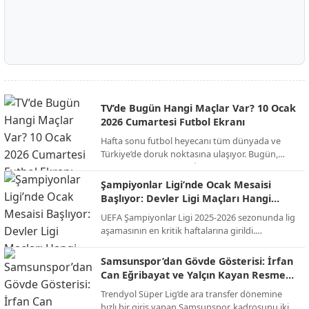
TV’de Bugün Hangi Maçlar Var? 10 Ocak
2026 Cumartesi Futbol Ekranı
Hafta sonu futbol heyecanı tüm dünyada ve
Türkiye’de doruk noktasına ulaşıyor. Bugün,
Süper Kupa finalinden İngiltere FA Cup’a,
İspanya La Liga’dan İtalya Serie A’ya kadar
Şampiyonlar Ligi’nde Ocak Mesaisi
onlarca kritik mücadele canlı yayınla ekranlara
Başlıyor: Devler Ligi Maçları Hangi
gelecek. İşte günün öne çıkan maçları ve yayıncı
Kanalda, Saat Kaçta?
UEFA Şampiyonlar Ligi 2025-2026 sezonunda lig
kuruluşları...
aşamasının en kritik haftalarına girildi.
Futbolseverlerin merakla beklediği "Devler Ligi"
heyecanı, Ocak ayındaki son iki hafta maçlarıyla
Samsunspor’dan Gövde Gösterisi: İrfan
zirve yapacak. Temsilcimiz Galatasaray'ın da
Can Eğribayat ve Yalçın Kayan Resmen
sahne alacağı bu dev organizasyonun yayın
Açıklandı!
Trendyol Süper Lig’de ara transfer dönemine
bilgileri netleşti.
hızlı bir giriş yapan Samsunspor, kadrosunu iki