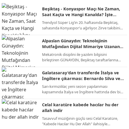
Beşiktaş - Konyaspor Maçı Ne Zaman,
Saat Kaçta ve Hangi Kanalda? İşte
Muhtemel 11'ler!
Trendyol Süper Lig’in 20. haftasında Beşiktaş,
sahasında Konyaspor’u ağırlıyor. Zirve takibini
sürdürmek isteyen siyah-beyazlılar ile alt
sıralardan uzaklaşmayı hedefleyen yeşil-
Alpaslan Günaydın: Teknolojinin
beyazlıların randevusu öncesi tüm detaylar belli
Mutfağından Dijital Mimariye Uzanan
oldu.
Bir Başarı Hikayesi
Mekatronik disiplini ile yazılım bilgisini
birleştiren GÜNAYDIN, Beşiktaş taraftarlarına
yönelik hazırlanan sevdamizbesiktas.net
platformunu baştan sona kendi emeğiyle
Galatasaray'dan transferde İtalya ve
kodlayarak hayata geçirdi. Tasarımından
İngiltere çıkarması: Bernardo Silva ve
altyapısına kadar tüm teknik süreci üstlenen
Bensebaini bombası!
Sarı-kırmızılılar, yeni sezon yapılanması
Alpaslan Günaydın, dijital medya ve yazılım
kapsamında İtalya ve İngiltere hattında dev bir
alanında üretmeye devam ediyor.
operasyon yürütüyor. Abdullah Kavukcu’nun
yürüttüğü görüşmelerde dünya yıldızları
Celal karatüre kabede hacılar hu der
masada.
allah indir
Tasavvuf müziğinin güçlü sesi Celal Karatüre,
"Kabede Hacılar Hu Der Allah" ilahisiyle