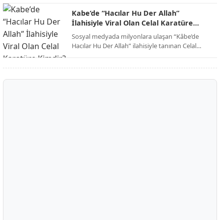
dinleyicilerini kutsal toprakların manevi
atmosferine davet ederken, eser dijital
Kabe’de “Hacılar Hu Der Allah”
platformlarda paylaşım rekorları kırmaya devam
İlahisiyle Viral Olan Celal Karatüre
ediyor.
Kimdir?
Sosyal medyada milyonlara ulaşan “Kâbe’de
Hacılar Hu Der Allah” ilahisiyle tanınan Celal
Karatüre, kısa sürede Türkiye’nin en çok
konuşulan isimlerinden biri haline geldi. Peki
Celal Karatüre kimdir, nerelidir ve ne iş yapıyor?