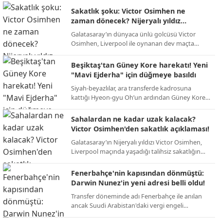
Sakatlık şoku: Victor Osimhen ne
zaman dönecek? Nijeryalı yıldız
sessizliğini bozdu!
Galatasaray’ın dünyaca ünlü golcüsü Victor
Osimhen, Liverpool ile oynanan dev maçta
yaşadığı talihsiz sakatlığın ardından ilk kez
konuştu. Yıldız oyuncu, sahalardan uzak
Beşiktaş'tan Güney Kore harekatı! Yeni
kalacağı süreyi bizzat açıkladı.
"Mavi Ejderha" için düğmeye basıldı
Siyah-beyazlılar, ara transferde kadrosuna
kattığı Hyeon-gyu Oh’un ardından Güney Kore
pazarındaki etkinliğini artırıyor. Yeni hedef:
Ada’da fırtınalar estiren Jun-ho Bae.
Sahalardan ne kadar uzak kalacak?
Victor Osimhen'den sakatlık açıklaması!
Galatasaray’ın Nijeryalı yıldızı Victor Osimhen,
Liverpool maçında yaşadığı talihsiz sakatlığın
ardından sessizliğini bozarak sahalara döneceği
tarihi bizzat duyurdu.
Fenerbahçe'nin kapısından dönmüştü:
Darwin Nunez'in yeni adresi belli oldu!
Transfer döneminde adı Fenerbahçe ile anılan
ancak Suudi Arabistan'daki vergi engeli
nedeniyle imzası geciken Darwin Nunez, dev bir