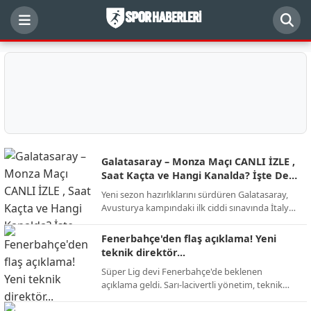
Galatasaray – Monza Maçı CANLI İZLE ,
Saat Kaçta ve Hangi Kanalda? İşte Dev
Randevunun Detayları
Yeni sezon hazırlıklarını sürdüren Galatasaray,
Avusturya kampındaki ilk ciddi sınavında İtalyan
ekibi AC Monza ile karşı karşıya geliyor.
Futbolseverlerin merakla beklediği kritik hazırlık
Fenerbahçe'den flaş açıklama! Yeni
mücadelesinin yayın kanalı, başlama saati ve
teknik direktör...
muhtemel kadro detayları netleşti.
Süper Lig devi Fenerbahçe'de beklenen
açıklama geldi. Sarı-lacivertli yönetim, teknik
direktörlük görevi için yapılan görüşmelerin