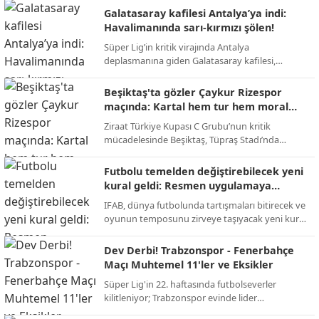
takas operasyonuyla Premier Lig'e geri dönüyor.
Galatasaray kafilesi Antalya’ya indi:
Havalimanında sarı-kırmızı şölen!
Süper Lig’in kritik virajında Antalya
deplasmanına giden Galatasaray kafilesi,
havalimanında meşaleler ve tezahüratlarla
karşılandı; sarı-kırmızılı taraftarlar şampiyonluk
Beşiktaş'ta gözler Çaykur Rizespor
yolunda takıma tam destek verdi.
maçında: Kartal hem tur hem moral
peşinde!
Ziraat Türkiye Kupası C Grubu’nun kritik
mücadelesinde Beşiktaş, Tüpraş Stadı’nda
Çaykur Rizespor’u konuk ediyor; 123. yıl
dönümüne özel kampanya maça damga
Futbolu temelden değiştirebilecek yeni
vuracak.
kural geldi: Resmen uygulamaya
geçiyor!
IFAB, dünya futbolunda tartışmaları bitirecek ve
oyunun temposunu zirveye taşıyacak yeni kural
değişikliklerini onayladı; 2026 Dünya Kupası ile
yeni dönem başlıyor.
Dev Derbi! Trabzonspor - Fenerbahçe
Maçı Muhtemel 11'ler ve Eksikler
Süper Lig'in 22. haftasında futbolseverler
kilitleniyor; Trabzonspor evinde lider
Fenerbahçe'yi konuk ederek zirve yarışını