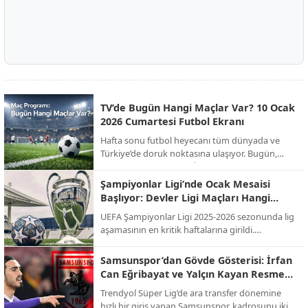
TV’de Bugün Hangi Maçlar Var? 10 Ocak
2026 Cumartesi Futbol Ekranı
Hafta sonu futbol heyecanı tüm dünyada ve
Türkiye’de doruk noktasına ulaşıyor. Bugün,
Süper Kupa finalinden İngiltere FA Cup’a,
İspanya La Liga’dan İtalya Serie A’ya kadar
Şampiyonlar Ligi’nde Ocak Mesaisi
onlarca kritik mücadele canlı yayınla ekranlara
Başlıyor: Devler Ligi Maçları Hangi
gelecek. İşte günün öne çıkan maçları ve yayıncı
Kanalda, Saat Kaçta?
UEFA Şampiyonlar Ligi 2025-2026 sezonunda lig
kuruluşları...
aşamasının en kritik haftalarına girildi.
Futbolseverlerin merakla beklediği "Devler Ligi"
heyecanı, Ocak ayındaki son iki hafta maçlarıyla
Samsunspor’dan Gövde Gösterisi: İrfan
zirve yapacak. Temsilcimiz Galatasaray'ın da
Can Eğribayat ve Yalçın Kayan Resmen
sahne alacağı bu dev organizasyonun yayın
Açıklandı!
Trendyol Süper Lig’de ara transfer dönemine
bilgileri netleşti.
hızlı bir giriş yapan Samsunspor, kadrosunu iki