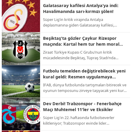
takas operasyonuyla Premier Lig'e geri dönüyor.
Galatasaray kafilesi Antalya’ya indi:
Havalimanında sarı-kırmızı şölen!
Süper Lig’in kritik virajında Antalya
deplasmanına giden Galatasaray kafilesi,
havalimanında meşaleler ve tezahüratlarla
karşılandı; sarı-kırmızılı taraftarlar şampiyonluk
Beşiktaş'ta gözler Çaykur Rizespor
yolunda takıma tam destek verdi.
maçında: Kartal hem tur hem moral
peşinde!
Ziraat Türkiye Kupası C Grubu’nun kritik
mücadelesinde Beşiktaş, Tüpraş Stadı’nda
Çaykur Rizespor’u konuk ediyor; 123. yıl
dönümüne özel kampanya maça damga
Futbolu temelden değiştirebilecek yeni
vuracak.
kural geldi: Resmen uygulamaya
geçiyor!
IFAB, dünya futbolunda tartışmaları bitirecek ve
oyunun temposunu zirveye taşıyacak yeni kural
değişikliklerini onayladı; 2026 Dünya Kupası ile
yeni dönem başlıyor.
Dev Derbi! Trabzonspor - Fenerbahçe
Maçı Muhtemel 11'ler ve Eksikler
Süper Lig'in 22. haftasında futbolseverler
kilitleniyor; Trabzonspor evinde lider
Fenerbahçe'yi konuk ederek zirve yarışını