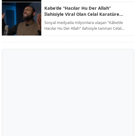
dinleyicilerini kutsal toprakların manevi
atmosferine davet ederken, eser dijital
Kabe’de “Hacılar Hu Der Allah”
platformlarda paylaşım rekorları kırmaya devam
İlahisiyle Viral Olan Celal Karatüre
ediyor.
Kimdir?
Sosyal medyada milyonlara ulaşan “Kâbe’de
Hacılar Hu Der Allah” ilahisiyle tanınan Celal
Karatüre, kısa sürede Türkiye’nin en çok
konuşulan isimlerinden biri haline geldi. Peki
Celal Karatüre kimdir, nerelidir ve ne iş yapıyor?