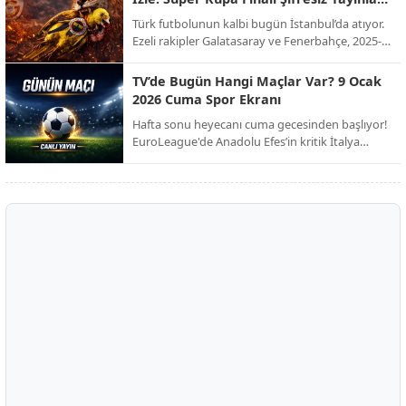
kulübü Club Brugge ile her konuda anlaşmaya
Ekranda!
Türk futbolunun kalbi bugün İstanbul’da atıyor.
vardı. İşte dev transferin bonservis bedeli, maaş
Ezeli rakipler Galatasaray ve Fenerbahçe, 2025-
detayları ve sözleşme şartları!
2026 sezonu Süper Kupa finalinde kupayı
müzelerine götürmek için karşı karşıya geliyor.
TV’de Bugün Hangi Maçlar Var? 9 Ocak
Milyonların beklediği dev derbi, şifresiz kanal
2026 Cuma Spor Ekranı
müjdesiyle futbolseverleri ekran başına kilitliyor.
Hafta sonu heyecanı cuma gecesinden başlıyor!
EuroLeague'de Anadolu Efes’in kritik İtalya
seferinden Trendyol 1. Lig’deki zirve
mücadelesine, Avrupa’nın dev liglerinden Afrika
Uluslar Kupası çeyrek finallerine kadar spor dolu
bir gece sizi bekliyor.