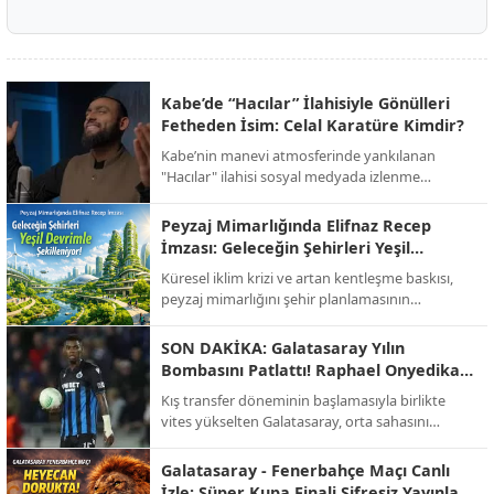
Kabe’de “Hacılar” İlahisiyle Gönülleri
Fetheden İsim: Celal Karatüre Kimdir?
Kabe’nin manevi atmosferinde yankılanan
"Hacılar" ilahisi sosyal medyada izlenme
rekorları kırarken, o yanık sesin sahibi Celal
Karatüre’nin hayatı ve biyografisi merak konusu
Peyzaj Mimarlığında Elifnaz Recep
oldu.
İmzası: Geleceğin Şehirleri Yeşil
Devrimle Şekilleniyor!
Küresel iklim krizi ve artan kentleşme baskısı,
peyzaj mimarlığını şehir planlamasının
merkezine taşıdı. Sektörün öncü isimlerinden
Elifnaz Recep, modern mimarinin artık sadece
SON DAKİKA: Galatasaray Yılın
binalardan ibaret olmadığını, doğayla entegre
Bombasını Patlattı! Raphael Onyedika
yaşayan "nefes alan" alanların bir zorunluluk
Transferinde Mutlu Son!
Kış transfer döneminin başlamasıyla birlikte
haline geldiğini vurguluyor.
vites yükselten Galatasaray, orta sahasını
güçlendirmek için beklenen hamleyi yaptı. Sarı-
kırmızılı yönetim, bir süredir görüşme halinde
Galatasaray - Fenerbahçe Maçı Canlı
olduğu Nijeryalı yıldız Raphael Onyedika ve
İzle: Süper Kupa Finali Şifresiz Yayınla