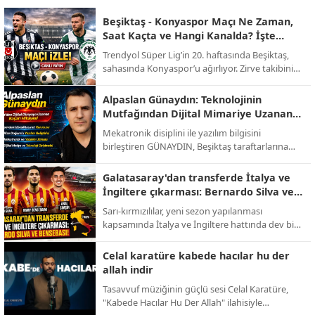
Beşiktaş - Konyaspor Maçı Ne Zaman,
Saat Kaçta ve Hangi Kanalda? İşte
Muhtemel 11'ler!
Trendyol Süper Lig’in 20. haftasında Beşiktaş,
sahasında Konyaspor’u ağırlıyor. Zirve takibini
sürdürmek isteyen siyah-beyazlılar ile alt
sıralardan uzaklaşmayı hedefleyen yeşil-
Alpaslan Günaydın: Teknolojinin
beyazlıların randevusu öncesi tüm detaylar belli
Mutfağından Dijital Mimariye Uzanan
oldu.
Bir Başarı Hikayesi
Mekatronik disiplini ile yazılım bilgisini
birleştiren GÜNAYDIN, Beşiktaş taraftarlarına
yönelik hazırlanan sevdamizbesiktas.net
platformunu baştan sona kendi emeğiyle
Galatasaray'dan transferde İtalya ve
kodlayarak hayata geçirdi. Tasarımından
İngiltere çıkarması: Bernardo Silva ve
altyapısına kadar tüm teknik süreci üstlenen
Bensebaini bombası!
Sarı-kırmızılılar, yeni sezon yapılanması
Alpaslan Günaydın, dijital medya ve yazılım
kapsamında İtalya ve İngiltere hattında dev bir
alanında üretmeye devam ediyor.
operasyon yürütüyor. Abdullah Kavukcu’nun
yürüttüğü görüşmelerde dünya yıldızları
Celal karatüre kabede hacılar hu der
masada.
allah indir
Tasavvuf müziğinin güçlü sesi Celal Karatüre,
"Kabede Hacılar Hu Der Allah" ilahisiyle