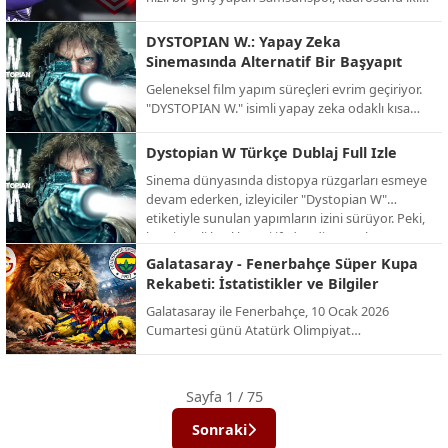
önemli isimle güçlendirdi. Kırmızı-beyazlılar,
Fenerbahçe’den kaleci İrfan Can Eğribayat ve
DYSTOPIAN W.: Yapay Zeka
ikas Eyüpspor’dan orta saha oyuncusu Yalçın
Sinemasında Alternatif Bir Başyapıt
Kayan ile prensip anlaşmasına varıldığını
Geleneksel film yapım süreçleri evrim geçiriyor.
duyurdu.
"DYSTOPIAN W." isimli yapay zeka odaklı kısa
film projesi, izleyiciye alışılmışın dışında, karanlık
ve büyüleyici bir gelecek tasviri sunuyor. İşte AI
Dystopian W Türkçe Dublaj Full Izle
teknolojisinin sınırlarını zorlayan bu alternatif
Sinema dünyasında distopya rüzgarları esmeye
projenin detayları.
devam ederken, izleyiciler "Dystopian W"
etiketiyle sunulan yapımların izini sürüyor. Peki,
bu gizemli başlık neyi ifade ediyor ve bu türün
en dikkat çeken örnekleri neler? İşte distopik
Galatasaray - Fenerbahçe Süper Kupa
evrenlerin kapısını aralayan kapsamlı bir bakış.
Rekabeti: İstatistikler ve Bilgiler
Galatasaray ile Fenerbahçe, 10 Ocak 2026
Cumartesi günü Atatürk Olimpiyat
Stadyumu’nda, yenilenen dörtlü formatın ilk
şampiyonu olmak için karşı karşıya geliyor. İşte
bu dev rekabetin Süper Kupa (ve eski adıyla
Sayfa 1 / 75
Cumhurbaşkanlığı Kupası) tarihindeki
istatistikleri ve önemli bilgileri:
Sonraki