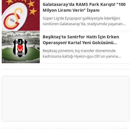
yeniden şekillendirmek istiyor.
Galatasaray'da RAMS Park Karıştı! "100
Milyon Liramı Verin" İsyanı
Süper Lig'de Eyüpspor galibiyetiyle liderliğini
sürdüren Galatasaray'da, stadyumda yaşanan
şok edici alacak kavgası galibiyetin gölgesinde
kaldı.
Beşiktaş'ta Santrfor Hattı İçin Erken
Operasyon! Kartal Yeni Golcüsünü
Buldu
Beşiktaş yönetimi, kış transfer döneminde
kadrosuna kattığı Hyeon-gyu Oh'un yanına
dünyaca ünlü bir ismi eklemek için düğmeye
bastı.