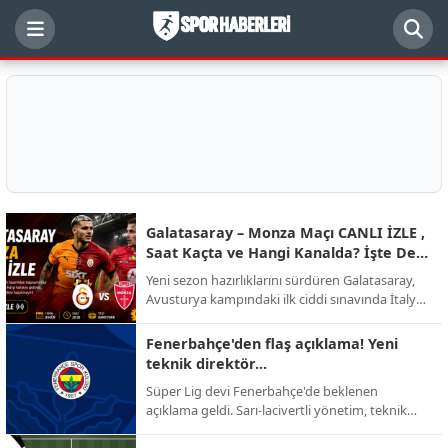
Galatasaray – Monza Maçı CANLI İZLE ,
Saat Kaçta ve Hangi Kanalda? İşte Dev
Randevunun Detayları
Yeni sezon hazırlıklarını sürdüren Galatasaray,
Avusturya kampındaki ilk ciddi sınavında İtalyan
ekibi AC Monza ile karşı karşıya geliyor.
Futbolseverlerin merakla beklediği kritik hazırlık
Fenerbahçe'den flaş açıklama! Yeni
mücadelesinin yayın kanalı, başlama saati ve
teknik direktör...
muhtemel kadro detayları netleşti.
Süper Lig devi Fenerbahçe'de beklenen
açıklama geldi. Sarı-lacivertli yönetim, teknik
direktörlük görevi için yapılan görüşmelerin