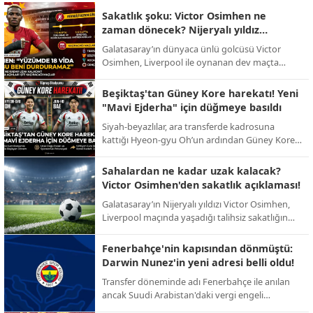
Sakatlık şoku: Victor Osimhen ne
zaman dönecek? Nijeryalı yıldız
sessizliğini bozdu!
Galatasaray’ın dünyaca ünlü golcüsü Victor
Osimhen, Liverpool ile oynanan dev maçta
yaşadığı talihsiz sakatlığın ardından ilk kez
konuştu. Yıldız oyuncu, sahalardan uzak
Beşiktaş'tan Güney Kore harekatı! Yeni
kalacağı süreyi bizzat açıkladı.
"Mavi Ejderha" için düğmeye basıldı
Siyah-beyazlılar, ara transferde kadrosuna
kattığı Hyeon-gyu Oh’un ardından Güney Kore
pazarındaki etkinliğini artırıyor. Yeni hedef:
Ada’da fırtınalar estiren Jun-ho Bae.
Sahalardan ne kadar uzak kalacak?
Victor Osimhen'den sakatlık açıklaması!
Galatasaray’ın Nijeryalı yıldızı Victor Osimhen,
Liverpool maçında yaşadığı talihsiz sakatlığın
ardından sessizliğini bozarak sahalara döneceği
tarihi bizzat duyurdu.
Fenerbahçe'nin kapısından dönmüştü:
Darwin Nunez'in yeni adresi belli oldu!
Transfer döneminde adı Fenerbahçe ile anılan
ancak Suudi Arabistan'daki vergi engeli
nedeniyle imzası geciken Darwin Nunez, dev bir