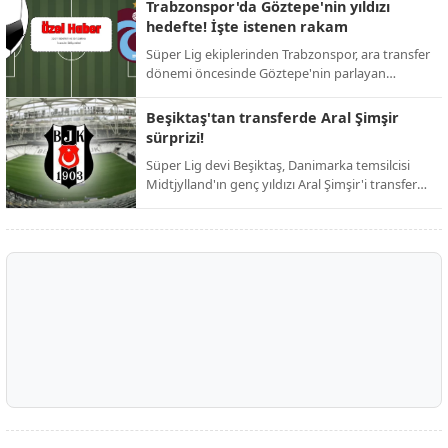
ardından resmi duyuruyu yaptı. Taraftarların
Trabzonspor'da Göztepe'nin yıldızı
günlerdir merakla beklediği isim netleşti.
hedefte! İşte istenen rakam
Süper Lig ekiplerinden Trabzonspor, ara transfer
dönemi öncesinde Göztepe'nin parlayan
yıldızını kadrosuna katmak için harekete geçti.
Bordo-mavili yönetimin, iddialı bir kadro kurma
Beşiktaş'tan transferde Aral Şimşir
hedefi doğrultusunda girişimlerini hızlandırdığı
sürprizi!
öğrenildi.
Süper Lig devi Beşiktaş, Danimarka temsilcisi
Midtjylland'ın genç yıldızı Aral Şimşir'i transfer
etmek için harekete geçti. Siyah-beyazlı
yönetimin, 23 yaşındaki milli oyuncuyu
kadrosuna katmak adına girişimlerini
hızlandırdığı öğrenildi.