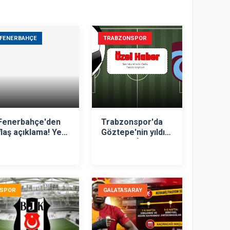
FENERBAHÇE
TRABZONSPOR
Fenerbahçe'den
Trabzonspor'da
flaş açıklama! Yeni
Göztepe'nin yıldızı
teknik direktör...
hedefte! İşte
istenen rakam
SPOR
GALATASARAY