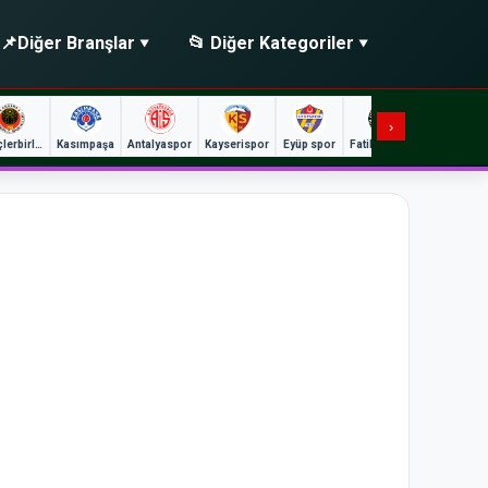
📌
Diğer Branşlar
📂 Diğer Kategoriler
›
Gençlerbirliği
Kasımpaşa
Antalyaspor
Kayserispor
Eyüp spor
Fatih Karagümrük
Gaz