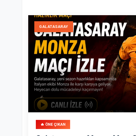
GALATASARAY
🔥 ÖNE ÇIKAN