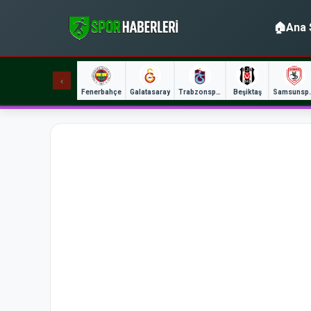
🏠
Ana 
‹
Fenerbahçe
Galatasaray
Trabzonspor
Beşiktaş
Sams