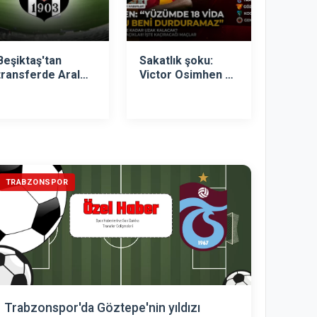
Beşiktaş'tan
Sakatlık şoku:
transferde Aral
Victor Osimhen ne
Şimşir sürprizi!
zaman dönecek?
Nijeryalı yıldız
sessizliğini bozdu!
TRABZONSPOR
Trabzonspor'da Göztepe'nin yıldızı