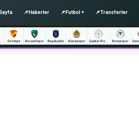
Sayfa
📌
Haberler
📌
Futbol
📌
Transferler
unspor
Göztepe
Kocaelispor
Başakşehir
Alanyaspor
Çaykur Rizespor
Konyaspor