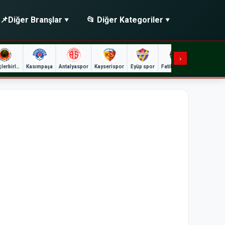
📌
Diğer Branşlar
📂 Diğer Kategoriler
›
Gençlerbirliği
Kasımpaşa
Antalyaspor
Kayserispor
Eyüp spor
Fatih Karagümrük
Gaz