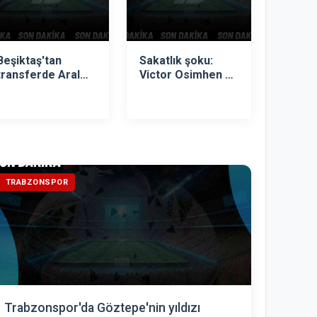
Beşiktaş'tan
Sakatlık şoku:
transferde Aral
Victor Osimhen ne
Şimşir sürprizi!
zaman dönecek?
Nijeryalı yıldız
sessizliğini bozdu!
TRABZONSPOR
Trabzonspor'da Göztepe'nin yıldızı