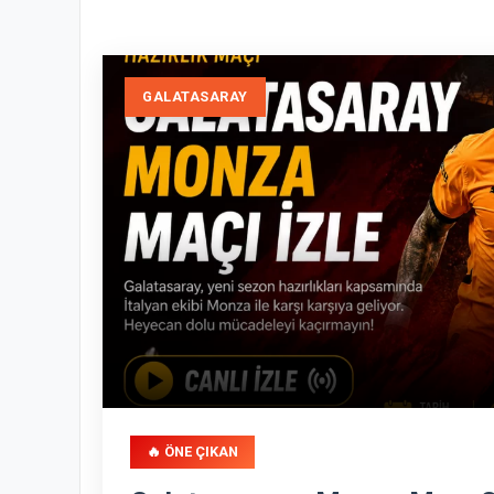
GALATASARAY
🔥 ÖNE ÇIKAN