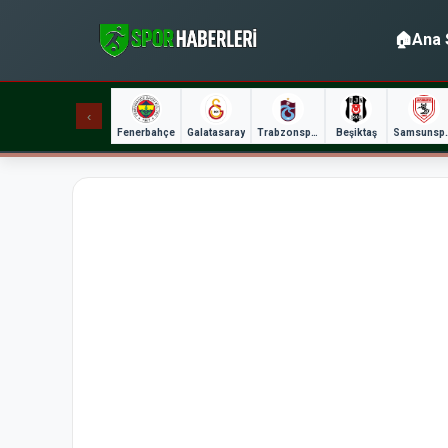
🏠
Ana 
‹
Fenerbahçe
Galatasaray
Trabzonspor
Beşiktaş
Sams