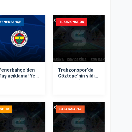
FENERBAHÇE
TRABZONSPOR
Fenerbahçe'den
Trabzonspor'da
flaş açıklama! Yeni
Göztepe'nin yıldızı
teknik direktör...
hedefte! İşte
istenen rakam
SPOR
GALATASARAY