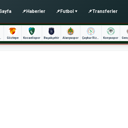
Sayfa
📌
Haberler
📌
Futbol
📌
Transferler
unspor
Göztepe
Kocaelispor
Başakşehir
Alanyaspor
Çaykur Rizespor
Konyaspor