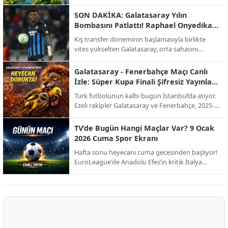
merkezine taşıdı. Sektörün öncü isimlerinden
Elifnaz Recep, modern mimarinin artık sadece
SON DAKİKA: Galatasaray Yılın
binalardan ibaret olmadığını, doğayla entegre
Bombasını Patlattı! Raphael Onyedika
yaşayan "nefes alan" alanların bir zorunluluk
Transferinde Mutlu Son!
Kış transfer döneminin başlamasıyla birlikte
haline geldiğini vurguluyor.
vites yükselten Galatasaray, orta sahasını
güçlendirmek için beklenen hamleyi yaptı. Sarı-
kırmızılı yönetim, bir süredir görüşme halinde
Galatasaray - Fenerbahçe Maçı Canlı
olduğu Nijeryalı yıldız Raphael Onyedika ve
İzle: Süper Kupa Finali Şifresiz Yayınla
kulübü Club Brugge ile her konuda anlaşmaya
Ekranda!
Türk futbolunun kalbi bugün İstanbul’da atıyor.
vardı. İşte dev transferin bonservis bedeli, maaş
Ezeli rakipler Galatasaray ve Fenerbahçe, 2025-
detayları ve sözleşme şartları!
2026 sezonu Süper Kupa finalinde kupayı
müzelerine götürmek için karşı karşıya geliyor.
TV’de Bugün Hangi Maçlar Var? 9 Ocak
Milyonların beklediği dev derbi, şifresiz kanal
2026 Cuma Spor Ekranı
müjdesiyle futbolseverleri ekran başına kilitliyor.
Hafta sonu heyecanı cuma gecesinden başlıyor!
EuroLeague'de Anadolu Efes’in kritik İtalya
seferinden Trendyol 1. Lig’deki zirve
mücadelesine, Avrupa’nın dev liglerinden Afrika
Uluslar Kupası çeyrek finallerine kadar spor dolu
bir gece sizi bekliyor.