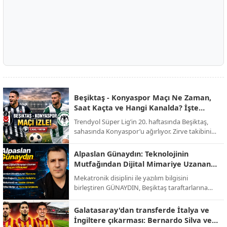
Beşiktaş - Konyaspor Maçı Ne Zaman,
Saat Kaçta ve Hangi Kanalda? İşte
Muhtemel 11'ler!
Trendyol Süper Lig’in 20. haftasında Beşiktaş,
sahasında Konyaspor’u ağırlıyor. Zirve takibini
sürdürmek isteyen siyah-beyazlılar ile alt
sıralardan uzaklaşmayı hedefleyen yeşil-
Alpaslan Günaydın: Teknolojinin
beyazlıların randevusu öncesi tüm detaylar belli
Mutfağından Dijital Mimariye Uzanan
oldu.
Bir Başarı Hikayesi
Mekatronik disiplini ile yazılım bilgisini
birleştiren GÜNAYDIN, Beşiktaş taraftarlarına
yönelik hazırlanan sevdamizbesiktas.net
platformunu baştan sona kendi emeğiyle
Galatasaray'dan transferde İtalya ve
kodlayarak hayata geçirdi. Tasarımından
İngiltere çıkarması: Bernardo Silva ve
altyapısına kadar tüm teknik süreci üstlenen