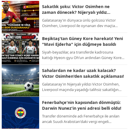
Sakatlık şoku: Victor Osimhen ne
zaman dönecek? Nijeryalı yıldız
sessizliğini bozdu!
Galatasaray’ın dünyaca ünlü golcüsü Victor
Osimhen, Liverpool ile oynanan dev maçta
yaşadığı talihsiz sakatlığın ardından ilk kez
konuştu. Yıldız oyuncu, sahalardan uzak
Beşiktaş'tan Güney Kore harekatı! Yeni
kalacağı süreyi bizzat açıkladı.
"Mavi Ejderha" için düğmeye basıldı
Siyah-beyazlılar, ara transferde kadrosuna
kattığı Hyeon-gyu Oh’un ardından Güney Kore
pazarındaki etkinliğini artırıyor. Yeni hedef:
Ada’da fırtınalar estiren Jun-ho Bae.
Sahalardan ne kadar uzak kalacak?
Victor Osimhen'den sakatlık açıklaması!
Galatasaray’ın Nijeryalı yıldızı Victor Osimhen,
Liverpool maçında yaşadığı talihsiz sakatlığın
ardından sessizliğini bozarak sahalara döneceği
tarihi bizzat duyurdu.
Fenerbahçe'nin kapısından dönmüştü:
Darwin Nunez'in yeni adresi belli oldu!
Transfer döneminde adı Fenerbahçe ile anılan
ancak Suudi Arabistan'daki vergi engeli
nedeniyle imzası geciken Darwin Nunez, dev bir