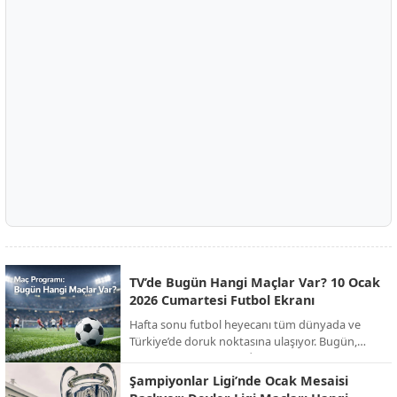
TV’de Bugün Hangi Maçlar Var? 10 Ocak
2026 Cumartesi Futbol Ekranı
Hafta sonu futbol heyecanı tüm dünyada ve
Türkiye’de doruk noktasına ulaşıyor. Bugün,
Süper Kupa finalinden İngiltere FA Cup’a,
İspanya La Liga’dan İtalya Serie A’ya kadar
Şampiyonlar Ligi’nde Ocak Mesaisi
onlarca kritik mücadele canlı yayınla ekranlara