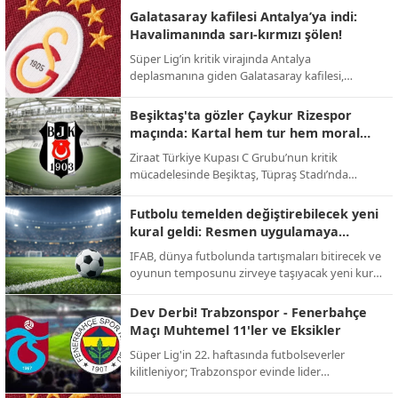
takas operasyonuyla Premier Lig'e geri dönüyor.
Galatasaray kafilesi Antalya’ya indi:
Havalimanında sarı-kırmızı şölen!
Süper Lig’in kritik virajında Antalya
deplasmanına giden Galatasaray kafilesi,
havalimanında meşaleler ve tezahüratlarla
karşılandı; sarı-kırmızılı taraftarlar şampiyonluk
Beşiktaş'ta gözler Çaykur Rizespor
yolunda takıma tam destek verdi.
maçında: Kartal hem tur hem moral
peşinde!
Ziraat Türkiye Kupası C Grubu’nun kritik
mücadelesinde Beşiktaş, Tüpraş Stadı’nda
Çaykur Rizespor’u konuk ediyor; 123. yıl
dönümüne özel kampanya maça damga
Futbolu temelden değiştirebilecek yeni
vuracak.
kural geldi: Resmen uygulamaya
geçiyor!
IFAB, dünya futbolunda tartışmaları bitirecek ve
oyunun temposunu zirveye taşıyacak yeni kural
değişikliklerini onayladı; 2026 Dünya Kupası ile
yeni dönem başlıyor.
Dev Derbi! Trabzonspor - Fenerbahçe
Maçı Muhtemel 11'ler ve Eksikler
Süper Lig'in 22. haftasında futbolseverler
kilitleniyor; Trabzonspor evinde lider
Fenerbahçe'yi konuk ederek zirve yarışını