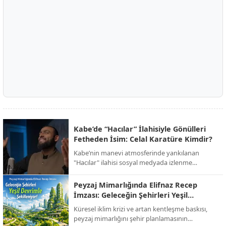
Kabe’de “Hacılar” İlahisiyle Gönülleri
Fetheden İsim: Celal Karatüre Kimdir?
Kabe’nin manevi atmosferinde yankılanan
"Hacılar" ilahisi sosyal medyada izlenme
rekorları kırarken, o yanık sesin sahibi Celal
Karatüre’nin hayatı ve biyografisi merak konusu
Peyzaj Mimarlığında Elifnaz Recep
oldu.
İmzası: Geleceğin Şehirleri Yeşil
Devrimle Şekilleniyor!
Küresel iklim krizi ve artan kentleşme baskısı,
peyzaj mimarlığını şehir planlamasının