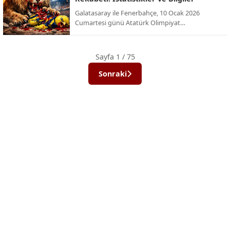
Galatasaray ile Fenerbahçe, 10 Ocak 2026
Cumartesi günü Atatürk Olimpiyat
Stadyumu’nda, yenilenen dörtlü formatın ilk
şampiyonu olmak için karşı karşıya geliyor. İşte
bu dev rekabetin Süper Kupa (ve eski adıyla
Sayfa 1 / 75
Cumhurbaşkanlığı Kupası) tarihindeki
istatistikleri ve önemli bilgileri:
Sonraki