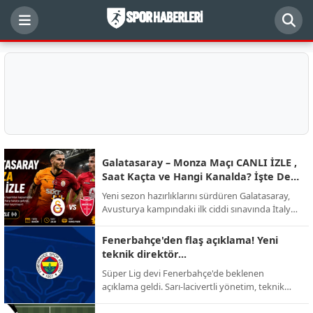
Galatasaray – Monza Maçı CANLI İZLE ,
Saat Kaçta ve Hangi Kanalda? İşte Dev
Randevunun Detayları
Yeni sezon hazırlıklarını sürdüren Galatasaray,
Avusturya kampındaki ilk ciddi sınavında İtalyan
ekibi AC Monza ile karşı karşıya geliyor.
Futbolseverlerin merakla beklediği kritik hazırlık
Fenerbahçe'den flaş açıklama! Yeni
mücadelesinin yayın kanalı, başlama saati ve
teknik direktör...
muhtemel kadro detayları netleşti.
Süper Lig devi Fenerbahçe'de beklenen
açıklama geldi. Sarı-lacivertli yönetim, teknik
direktörlük görevi için yapılan görüşmelerin