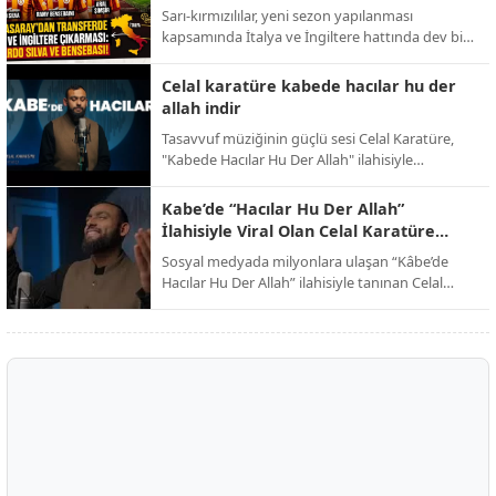
Bensebaini bombası!
Sarı-kırmızılılar, yeni sezon yapılanması
Alpaslan Günaydın, dijital medya ve yazılım
kapsamında İtalya ve İngiltere hattında dev bir
alanında üretmeye devam ediyor.
operasyon yürütüyor. Abdullah Kavukcu’nun
yürüttüğü görüşmelerde dünya yıldızları
Celal karatüre kabede hacılar hu der
masada.
allah indir
Tasavvuf müziğinin güçlü sesi Celal Karatüre,
"Kabede Hacılar Hu Der Allah" ilahisiyle
dinleyicilerini kutsal toprakların manevi
atmosferine davet ederken, eser dijital
Kabe’de “Hacılar Hu Der Allah”
platformlarda paylaşım rekorları kırmaya devam
İlahisiyle Viral Olan Celal Karatüre
ediyor.
Kimdir?
Sosyal medyada milyonlara ulaşan “Kâbe’de
Hacılar Hu Der Allah” ilahisiyle tanınan Celal
Karatüre, kısa sürede Türkiye’nin en çok
konuşulan isimlerinden biri haline geldi. Peki
Celal Karatüre kimdir, nerelidir ve ne iş yapıyor?