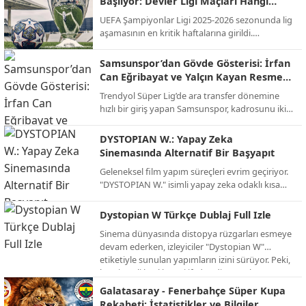
Başlıyor: Devler Ligi Maçları Hangi
gelecek. İşte günün öne çıkan maçları ve yayıncı
Kanalda, Saat Kaçta?
UEFA Şampiyonlar Ligi 2025-2026 sezonunda lig
kuruluşları...
aşamasının en kritik haftalarına girildi.
Futbolseverlerin merakla beklediği "Devler Ligi"
heyecanı, Ocak ayındaki son iki hafta maçlarıyla
Samsunspor’dan Gövde Gösterisi: İrfan
zirve yapacak. Temsilcimiz Galatasaray'ın da
Can Eğribayat ve Yalçın Kayan Resmen
sahne alacağı bu dev organizasyonun yayın
Açıklandı!
Trendyol Süper Lig’de ara transfer dönemine
bilgileri netleşti.
hızlı bir giriş yapan Samsunspor, kadrosunu iki
önemli isimle güçlendirdi. Kırmızı-beyazlılar,
Fenerbahçe’den kaleci İrfan Can Eğribayat ve
DYSTOPIAN W.: Yapay Zeka
ikas Eyüpspor’dan orta saha oyuncusu Yalçın
Sinemasında Alternatif Bir Başyapıt
Kayan ile prensip anlaşmasına varıldığını
Geleneksel film yapım süreçleri evrim geçiriyor.
duyurdu.
"DYSTOPIAN W." isimli yapay zeka odaklı kısa
film projesi, izleyiciye alışılmışın dışında, karanlık
ve büyüleyici bir gelecek tasviri sunuyor. İşte AI
Dystopian W Türkçe Dublaj Full Izle
teknolojisinin sınırlarını zorlayan bu alternatif
Sinema dünyasında distopya rüzgarları esmeye
projenin detayları.
devam ederken, izleyiciler "Dystopian W"
etiketiyle sunulan yapımların izini sürüyor. Peki,
bu gizemli başlık neyi ifade ediyor ve bu türün
en dikkat çeken örnekleri neler? İşte distopik
Galatasaray - Fenerbahçe Süper Kupa
evrenlerin kapısını aralayan kapsamlı bir bakış.
Rekabeti: İstatistikler ve Bilgiler