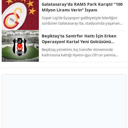
yeniden şekillendirmek istiyor.
Galatasaray'da RAMS Park Karıştı! "100
Milyon Liramı Verin" İsyanı
Süper Lig'de Eyüpspor galibiyetiyle liderliğini
sürdüren Galatasaray'da, stadyumda yaşanan
şok edici alacak kavgası galibiyetin gölgesinde
kaldı.
Beşiktaş'ta Santrfor Hattı İçin Erken
Operasyon! Kartal Yeni Golcüsünü
Buldu
Beşiktaş yönetimi, kış transfer döneminde
kadrosuna kattığı Hyeon-gyu Oh'un yanına
dünyaca ünlü bir ismi eklemek için düğmeye
bastı.