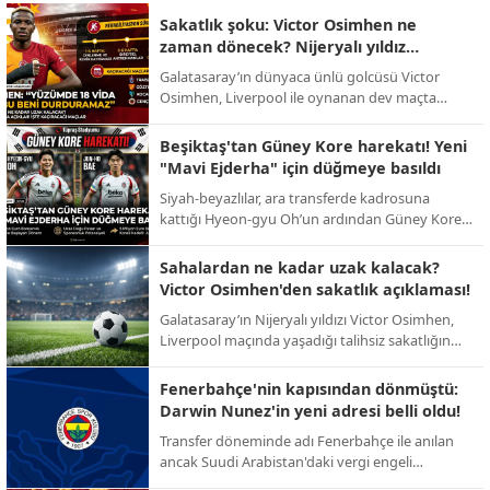
Sakatlık şoku: Victor Osimhen ne
zaman dönecek? Nijeryalı yıldız
sessizliğini bozdu!
Galatasaray’ın dünyaca ünlü golcüsü Victor
Osimhen, Liverpool ile oynanan dev maçta
yaşadığı talihsiz sakatlığın ardından ilk kez
konuştu. Yıldız oyuncu, sahalardan uzak
Beşiktaş'tan Güney Kore harekatı! Yeni
kalacağı süreyi bizzat açıkladı.
"Mavi Ejderha" için düğmeye basıldı
Siyah-beyazlılar, ara transferde kadrosuna
kattığı Hyeon-gyu Oh’un ardından Güney Kore
pazarındaki etkinliğini artırıyor. Yeni hedef:
Ada’da fırtınalar estiren Jun-ho Bae.
Sahalardan ne kadar uzak kalacak?
Victor Osimhen'den sakatlık açıklaması!
Galatasaray’ın Nijeryalı yıldızı Victor Osimhen,
Liverpool maçında yaşadığı talihsiz sakatlığın
ardından sessizliğini bozarak sahalara döneceği
tarihi bizzat duyurdu.
Fenerbahçe'nin kapısından dönmüştü:
Darwin Nunez'in yeni adresi belli oldu!
Transfer döneminde adı Fenerbahçe ile anılan
ancak Suudi Arabistan'daki vergi engeli
nedeniyle imzası geciken Darwin Nunez, dev bir