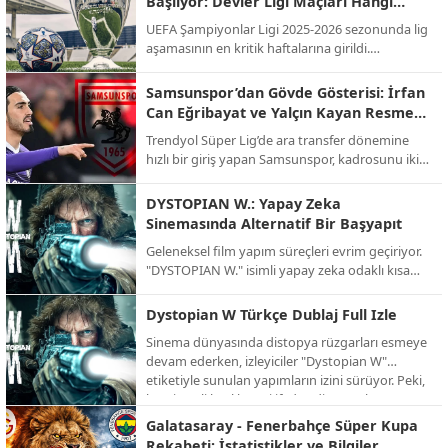
Başlıyor: Devler Ligi Maçları Hangi
gelecek. İşte günün öne çıkan maçları ve yayıncı
Kanalda, Saat Kaçta?
UEFA Şampiyonlar Ligi 2025-2026 sezonunda lig
kuruluşları...
aşamasının en kritik haftalarına girildi.
Futbolseverlerin merakla beklediği "Devler Ligi"
heyecanı, Ocak ayındaki son iki hafta maçlarıyla
Samsunspor’dan Gövde Gösterisi: İrfan
zirve yapacak. Temsilcimiz Galatasaray'ın da
Can Eğribayat ve Yalçın Kayan Resmen
sahne alacağı bu dev organizasyonun yayın
Açıklandı!
Trendyol Süper Lig’de ara transfer dönemine
bilgileri netleşti.
hızlı bir giriş yapan Samsunspor, kadrosunu iki
önemli isimle güçlendirdi. Kırmızı-beyazlılar,
Fenerbahçe’den kaleci İrfan Can Eğribayat ve
DYSTOPIAN W.: Yapay Zeka
ikas Eyüpspor’dan orta saha oyuncusu Yalçın
Sinemasında Alternatif Bir Başyapıt
Kayan ile prensip anlaşmasına varıldığını
Geleneksel film yapım süreçleri evrim geçiriyor.
duyurdu.
"DYSTOPIAN W." isimli yapay zeka odaklı kısa
film projesi, izleyiciye alışılmışın dışında, karanlık
ve büyüleyici bir gelecek tasviri sunuyor. İşte AI
Dystopian W Türkçe Dublaj Full Izle
teknolojisinin sınırlarını zorlayan bu alternatif
Sinema dünyasında distopya rüzgarları esmeye
projenin detayları.
devam ederken, izleyiciler "Dystopian W"
etiketiyle sunulan yapımların izini sürüyor. Peki,
bu gizemli başlık neyi ifade ediyor ve bu türün
en dikkat çeken örnekleri neler? İşte distopik
Galatasaray - Fenerbahçe Süper Kupa
evrenlerin kapısını aralayan kapsamlı bir bakış.
Rekabeti: İstatistikler ve Bilgiler