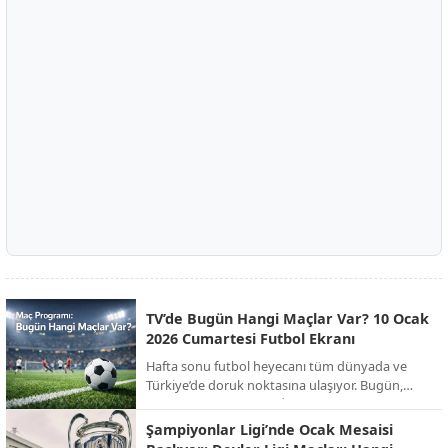
TV’de Bugün Hangi Maçlar Var? 10 Ocak
2026 Cumartesi Futbol Ekranı
Hafta sonu futbol heyecanı tüm dünyada ve
Türkiye’de doruk noktasına ulaşıyor. Bugün,
Süper Kupa finalinden İngiltere FA Cup’a,
İspanya La Liga’dan İtalya Serie A’ya kadar
Şampiyonlar Ligi’nde Ocak Mesaisi
onlarca kritik mücadele canlı yayınla ekranlara