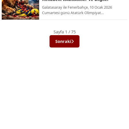
Galatasaray ile Fenerbahçe, 10 Ocak 2026
Cumartesi günü Atatürk Olimpiyat
Stadyumu’nda, yenilenen dörtlü formatın ilk
şampiyonu olmak için karşı karşıya geliyor. İşte
bu dev rekabetin Süper Kupa (ve eski adıyla
Sayfa 1 / 75
Cumhurbaşkanlığı Kupası) tarihindeki
istatistikleri ve önemli bilgileri:
Sonraki