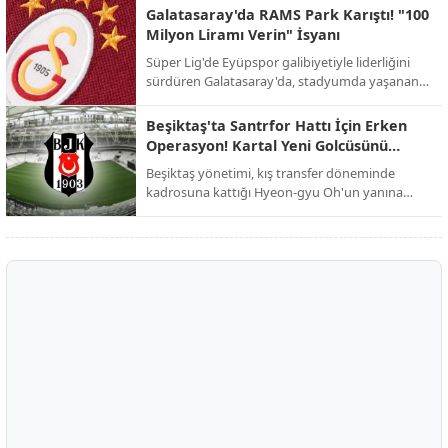
yeniden şekillendirmek istiyor.
Galatasaray'da RAMS Park Karıştı! "100
Milyon Liramı Verin" İsyanı
Süper Lig'de Eyüpspor galibiyetiyle liderliğini
sürdüren Galatasaray'da, stadyumda yaşanan
şok edici alacak kavgası galibiyetin gölgesinde
kaldı.
Beşiktaş'ta Santrfor Hattı İçin Erken
Operasyon! Kartal Yeni Golcüsünü
Buldu
Beşiktaş yönetimi, kış transfer döneminde
kadrosuna kattığı Hyeon-gyu Oh'un yanına
dünyaca ünlü bir ismi eklemek için düğmeye
bastı.