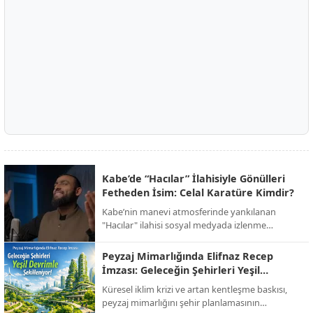
Kabe’de “Hacılar” İlahisiyle Gönülleri
Fetheden İsim: Celal Karatüre Kimdir?
Kabe’nin manevi atmosferinde yankılanan
"Hacılar" ilahisi sosyal medyada izlenme
rekorları kırarken, o yanık sesin sahibi Celal
Karatüre’nin hayatı ve biyografisi merak konusu
Peyzaj Mimarlığında Elifnaz Recep
oldu.
İmzası: Geleceğin Şehirleri Yeşil
Devrimle Şekilleniyor!
Küresel iklim krizi ve artan kentleşme baskısı,
peyzaj mimarlığını şehir planlamasının