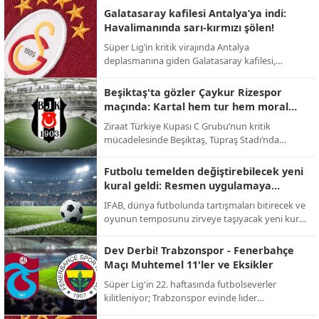
takas operasyonuyla Premier Lig'e geri dönüyor.
Galatasaray kafilesi Antalya’ya indi:
Havalimanında sarı-kırmızı şölen!
Süper Lig’in kritik virajında Antalya
deplasmanına giden Galatasaray kafilesi,
havalimanında meşaleler ve tezahüratlarla
karşılandı; sarı-kırmızılı taraftarlar şampiyonluk
Beşiktaş'ta gözler Çaykur Rizespor
yolunda takıma tam destek verdi.
maçında: Kartal hem tur hem moral
peşinde!
Ziraat Türkiye Kupası C Grubu’nun kritik
mücadelesinde Beşiktaş, Tüpraş Stadı’nda
Çaykur Rizespor’u konuk ediyor; 123. yıl
dönümüne özel kampanya maça damga
Futbolu temelden değiştirebilecek yeni
vuracak.
kural geldi: Resmen uygulamaya
geçiyor!
IFAB, dünya futbolunda tartışmaları bitirecek ve
oyunun temposunu zirveye taşıyacak yeni kural
değişikliklerini onayladı; 2026 Dünya Kupası ile
yeni dönem başlıyor.
Dev Derbi! Trabzonspor - Fenerbahçe
Maçı Muhtemel 11'ler ve Eksikler
Süper Lig'in 22. haftasında futbolseverler
kilitleniyor; Trabzonspor evinde lider
Fenerbahçe'yi konuk ederek zirve yarışını