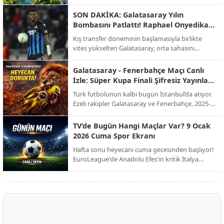
merkezine taşıdı. Sektörün öncü isimlerinden
Elifnaz Recep, modern mimarinin artık sadece
SON DAKİKA: Galatasaray Yılın
binalardan ibaret olmadığını, doğayla entegre
Bombasını Patlattı! Raphael Onyedika
yaşayan "nefes alan" alanların bir zorunluluk
Transferinde Mutlu Son!
Kış transfer döneminin başlamasıyla birlikte
haline geldiğini vurguluyor.
vites yükselten Galatasaray, orta sahasını
güçlendirmek için beklenen hamleyi yaptı. Sarı-
kırmızılı yönetim, bir süredir görüşme halinde
Galatasaray - Fenerbahçe Maçı Canlı
olduğu Nijeryalı yıldız Raphael Onyedika ve
İzle: Süper Kupa Finali Şifresiz Yayınla
kulübü Club Brugge ile her konuda anlaşmaya
Ekranda!
Türk futbolunun kalbi bugün İstanbul’da atıyor.
vardı. İşte dev transferin bonservis bedeli, maaş
Ezeli rakipler Galatasaray ve Fenerbahçe, 2025-
detayları ve sözleşme şartları!
2026 sezonu Süper Kupa finalinde kupayı
müzelerine götürmek için karşı karşıya geliyor.
TV’de Bugün Hangi Maçlar Var? 9 Ocak
Milyonların beklediği dev derbi, şifresiz kanal
2026 Cuma Spor Ekranı
müjdesiyle futbolseverleri ekran başına kilitliyor.
Hafta sonu heyecanı cuma gecesinden başlıyor!
EuroLeague'de Anadolu Efes’in kritik İtalya
seferinden Trendyol 1. Lig’deki zirve
mücadelesine, Avrupa’nın dev liglerinden Afrika
Uluslar Kupası çeyrek finallerine kadar spor dolu
bir gece sizi bekliyor.