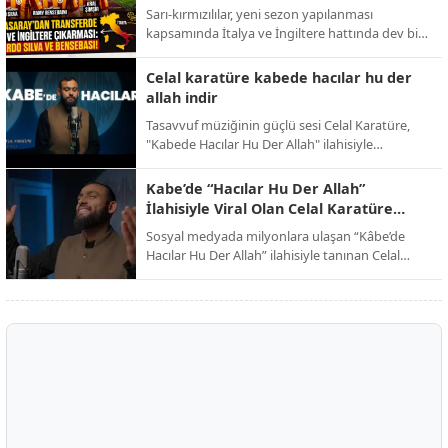
Bensebaini bombası!
Sarı-kırmızılılar, yeni sezon yapılanması
Alpaslan Günaydın, dijital medya ve yazılım
kapsamında İtalya ve İngiltere hattında dev bir
alanında üretmeye devam ediyor.
operasyon yürütüyor. Abdullah Kavukcu’nun
yürüttüğü görüşmelerde dünya yıldızları
Celal karatüre kabede hacılar hu der
masada.
allah indir
Tasavvuf müziğinin güçlü sesi Celal Karatüre,
"Kabede Hacılar Hu Der Allah" ilahisiyle
dinleyicilerini kutsal toprakların manevi
atmosferine davet ederken, eser dijital
Kabe’de “Hacılar Hu Der Allah”
platformlarda paylaşım rekorları kırmaya devam
İlahisiyle Viral Olan Celal Karatüre
ediyor.
Kimdir?
Sosyal medyada milyonlara ulaşan “Kâbe’de
Hacılar Hu Der Allah” ilahisiyle tanınan Celal
Karatüre, kısa sürede Türkiye’nin en çok
konuşulan isimlerinden biri haline geldi. Peki
Celal Karatüre kimdir, nerelidir ve ne iş yapıyor?