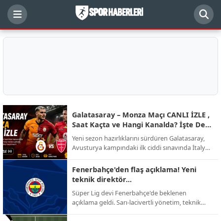
Galatasaray – Monza Maçı CANLI İZLE ,
Saat Kaçta ve Hangi Kanalda? İşte Dev
Randevunun Detayları
Yeni sezon hazırlıklarını sürdüren Galatasaray,
Avusturya kampındaki ilk ciddi sınavında İtalyan
ekibi AC Monza ile karşı karşıya geliyor.
Futbolseverlerin merakla beklediği kritik hazırlık
Fenerbahçe'den flaş açıklama! Yeni
mücadelesinin yayın kanalı, başlama saati ve
teknik direktör...
muhtemel kadro detayları netleşti.
Süper Lig devi Fenerbahçe'de beklenen
açıklama geldi. Sarı-lacivertli yönetim, teknik
direktörlük görevi için yapılan görüşmelerin