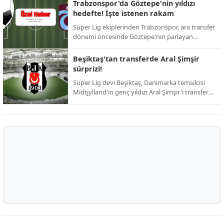
ardından resmi duyuruyu yaptı. Taraftarların
Trabzonspor'da Göztepe'nin yıldızı
günlerdir merakla beklediği isim netleşti.
hedefte! İşte istenen rakam
Süper Lig ekiplerinden Trabzonspor, ara transfer
dönemi öncesinde Göztepe'nin parlayan
yıldızını kadrosuna katmak için harekete geçti.
Bordo-mavili yönetimin, iddialı bir kadro kurma
Beşiktaş'tan transferde Aral Şimşir
hedefi doğrultusunda girişimlerini hızlandırdığı
sürprizi!
öğrenildi.
Süper Lig devi Beşiktaş, Danimarka temsilcisi
Midtjylland'ın genç yıldızı Aral Şimşir'i transfer
etmek için harekete geçti. Siyah-beyazlı
yönetimin, 23 yaşındaki milli oyuncuyu
kadrosuna katmak adına girişimlerini
hızlandırdığı öğrenildi.