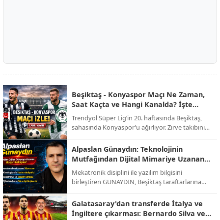
Beşiktaş - Konyaspor Maçı Ne Zaman,
Saat Kaçta ve Hangi Kanalda? İşte
Muhtemel 11'ler!
Trendyol Süper Lig’in 20. haftasında Beşiktaş,
sahasında Konyaspor’u ağırlıyor. Zirve takibini
sürdürmek isteyen siyah-beyazlılar ile alt
sıralardan uzaklaşmayı hedefleyen yeşil-
Alpaslan Günaydın: Teknolojinin
beyazlıların randevusu öncesi tüm detaylar belli
Mutfağından Dijital Mimariye Uzanan
oldu.
Bir Başarı Hikayesi
Mekatronik disiplini ile yazılım bilgisini
birleştiren GÜNAYDIN, Beşiktaş taraftarlarına
yönelik hazırlanan sevdamizbesiktas.net
platformunu baştan sona kendi emeğiyle
Galatasaray'dan transferde İtalya ve
kodlayarak hayata geçirdi. Tasarımından
İngiltere çıkarması: Bernardo Silva ve
altyapısına kadar tüm teknik süreci üstlenen