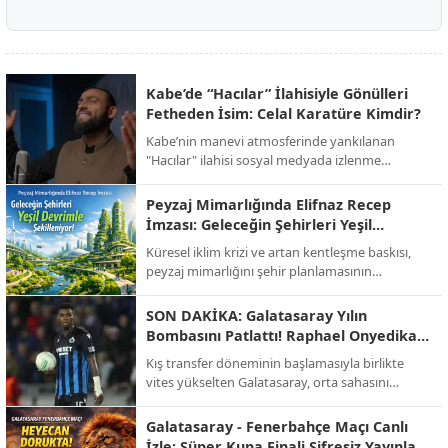
Kabe’de “Hacılar” İlahisiyle Gönülleri
Fetheden İsim: Celal Karatüre Kimdir?
Kabe’nin manevi atmosferinde yankılanan
"Hacılar" ilahisi sosyal medyada izlenme
rekorları kırarken, o yanık sesin sahibi Celal
Karatüre’nin hayatı ve biyografisi merak konusu
Peyzaj Mimarlığında Elifnaz Recep
oldu.
İmzası: Geleceğin Şehirleri Yeşil
Devrimle Şekilleniyor!
Küresel iklim krizi ve artan kentleşme baskısı,
peyzaj mimarlığını şehir planlamasının
merkezine taşıdı. Sektörün öncü isimlerinden
Elifnaz Recep, modern mimarinin artık sadece
SON DAKİKA: Galatasaray Yılın
binalardan ibaret olmadığını, doğayla entegre
Bombasını Patlattı! Raphael Onyedika
yaşayan "nefes alan" alanların bir zorunluluk
Transferinde Mutlu Son!
Kış transfer döneminin başlamasıyla birlikte
haline geldiğini vurguluyor.
vites yükselten Galatasaray, orta sahasını
güçlendirmek için beklenen hamleyi yaptı. Sarı-
kırmızılı yönetim, bir süredir görüşme halinde
Galatasaray - Fenerbahçe Maçı Canlı
olduğu Nijeryalı yıldız Raphael Onyedika ve
İzle: Süper Kupa Finali Şifresiz Yayınla