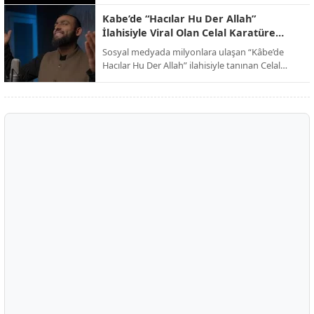
dinleyicilerini kutsal toprakların manevi
atmosferine davet ederken, eser dijital
Kabe’de “Hacılar Hu Der Allah”
platformlarda paylaşım rekorları kırmaya devam
İlahisiyle Viral Olan Celal Karatüre
ediyor.
Kimdir?
Sosyal medyada milyonlara ulaşan “Kâbe’de
Hacılar Hu Der Allah” ilahisiyle tanınan Celal
Karatüre, kısa sürede Türkiye’nin en çok
konuşulan isimlerinden biri haline geldi. Peki
Celal Karatüre kimdir, nerelidir ve ne iş yapıyor?