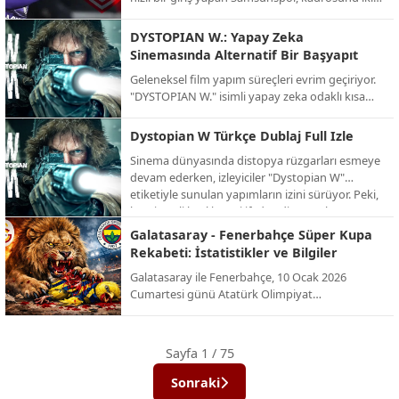
önemli isimle güçlendirdi. Kırmızı-beyazlılar,
Fenerbahçe’den kaleci İrfan Can Eğribayat ve
DYSTOPIAN W.: Yapay Zeka
ikas Eyüpspor’dan orta saha oyuncusu Yalçın
Sinemasında Alternatif Bir Başyapıt
Kayan ile prensip anlaşmasına varıldığını
Geleneksel film yapım süreçleri evrim geçiriyor.
duyurdu.
"DYSTOPIAN W." isimli yapay zeka odaklı kısa
film projesi, izleyiciye alışılmışın dışında, karanlık
ve büyüleyici bir gelecek tasviri sunuyor. İşte AI
Dystopian W Türkçe Dublaj Full Izle
teknolojisinin sınırlarını zorlayan bu alternatif
Sinema dünyasında distopya rüzgarları esmeye
projenin detayları.
devam ederken, izleyiciler "Dystopian W"
etiketiyle sunulan yapımların izini sürüyor. Peki,
bu gizemli başlık neyi ifade ediyor ve bu türün
en dikkat çeken örnekleri neler? İşte distopik
Galatasaray - Fenerbahçe Süper Kupa
evrenlerin kapısını aralayan kapsamlı bir bakış.
Rekabeti: İstatistikler ve Bilgiler
Galatasaray ile Fenerbahçe, 10 Ocak 2026
Cumartesi günü Atatürk Olimpiyat
Stadyumu’nda, yenilenen dörtlü formatın ilk
şampiyonu olmak için karşı karşıya geliyor. İşte
bu dev rekabetin Süper Kupa (ve eski adıyla
Sayfa 1 / 75
Cumhurbaşkanlığı Kupası) tarihindeki
istatistikleri ve önemli bilgileri:
Sonraki