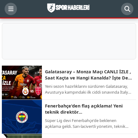
Galatasaray – Monza Maçı CANLI İZLE ,
Saat Kaçta ve Hangi Kanalda? İşte Dev
Randevunun Detayları
Yeni sezon hazırlıklarını sürdüren Galatasaray,
Avusturya kampındaki ilk ciddi sınavında İtalyan
ekibi AC Monza ile karşı karşıya geliyor.
Futbolseverlerin merakla beklediği kritik hazırlık
Fenerbahçe'den flaş açıklama! Yeni
mücadelesinin yayın kanalı, başlama saati ve
teknik direktör...
muhtemel kadro detayları netleşti.
Süper Lig devi Fenerbahçe'de beklenen
açıklama geldi. Sarı-lacivertli yönetim, teknik
direktörlük görevi için yapılan görüşmelerin