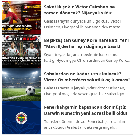
Sakatlık şoku: Victor Osimhen ne
zaman dönecek? Nijeryalı yıldız
sessizliğini bozdu!
Galatasaray’ın dünyaca ünlü golcüsü Victor
Osimhen, Liverpool ile oynanan dev maçta
yaşadığı talihsiz sakatlığın ardından ilk kez
konuştu. Yıldız oyuncu, sahalardan uzak
Beşiktaş'tan Güney Kore harekatı! Yeni
kalacağı süreyi bizzat açıkladı.
"Mavi Ejderha" için düğmeye basıldı
Siyah-beyazlılar, ara transferde kadrosuna
kattığı Hyeon-gyu Oh’un ardından Güney Kore
pazarındaki etkinliğini artırıyor. Yeni hedef:
Ada’da fırtınalar estiren Jun-ho Bae.
Sahalardan ne kadar uzak kalacak?
Victor Osimhen'den sakatlık açıklaması!
Galatasaray’ın Nijeryalı yıldızı Victor Osimhen,
Liverpool maçında yaşadığı talihsiz sakatlığın
ardından sessizliğini bozarak sahalara döneceği
tarihi bizzat duyurdu.
Fenerbahçe'nin kapısından dönmüştü:
Darwin Nunez'in yeni adresi belli oldu!
Transfer döneminde adı Fenerbahçe ile anılan
ancak Suudi Arabistan'daki vergi engeli
nedeniyle imzası geciken Darwin Nunez, dev bir