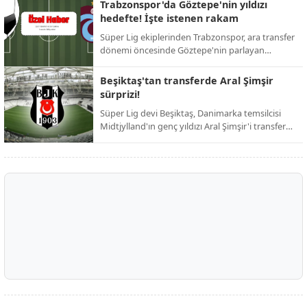
ardından resmi duyuruyu yaptı. Taraftarların
Trabzonspor'da Göztepe'nin yıldızı
günlerdir merakla beklediği isim netleşti.
hedefte! İşte istenen rakam
Süper Lig ekiplerinden Trabzonspor, ara transfer
dönemi öncesinde Göztepe'nin parlayan
yıldızını kadrosuna katmak için harekete geçti.
Bordo-mavili yönetimin, iddialı bir kadro kurma
Beşiktaş'tan transferde Aral Şimşir
hedefi doğrultusunda girişimlerini hızlandırdığı
sürprizi!
öğrenildi.
Süper Lig devi Beşiktaş, Danimarka temsilcisi
Midtjylland'ın genç yıldızı Aral Şimşir'i transfer
etmek için harekete geçti. Siyah-beyazlı
yönetimin, 23 yaşındaki milli oyuncuyu
kadrosuna katmak adına girişimlerini
hızlandırdığı öğrenildi.