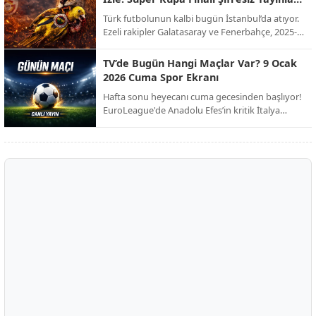
kulübü Club Brugge ile her konuda anlaşmaya
Ekranda!
Türk futbolunun kalbi bugün İstanbul’da atıyor.
vardı. İşte dev transferin bonservis bedeli, maaş
Ezeli rakipler Galatasaray ve Fenerbahçe, 2025-
detayları ve sözleşme şartları!
2026 sezonu Süper Kupa finalinde kupayı
müzelerine götürmek için karşı karşıya geliyor.
TV’de Bugün Hangi Maçlar Var? 9 Ocak
Milyonların beklediği dev derbi, şifresiz kanal
2026 Cuma Spor Ekranı
müjdesiyle futbolseverleri ekran başına kilitliyor.
Hafta sonu heyecanı cuma gecesinden başlıyor!
EuroLeague'de Anadolu Efes’in kritik İtalya
seferinden Trendyol 1. Lig’deki zirve
mücadelesine, Avrupa’nın dev liglerinden Afrika
Uluslar Kupası çeyrek finallerine kadar spor dolu
bir gece sizi bekliyor.