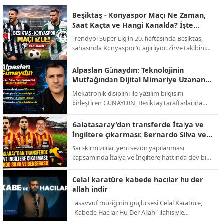
Beşiktaş - Konyaspor Maçı Ne Zaman,
Saat Kaçta ve Hangi Kanalda? İşte
Muhtemel 11'ler!
Trendyol Süper Lig’in 20. haftasında Beşiktaş,
sahasında Konyaspor’u ağırlıyor. Zirve takibini
sürdürmek isteyen siyah-beyazlılar ile alt
sıralardan uzaklaşmayı hedefleyen yeşil-
Alpaslan Günaydın: Teknolojinin
beyazlıların randevusu öncesi tüm detaylar belli
Mutfağından Dijital Mimariye Uzanan
oldu.
Bir Başarı Hikayesi
Mekatronik disiplini ile yazılım bilgisini
birleştiren GÜNAYDIN, Beşiktaş taraftarlarına
yönelik hazırlanan sevdamizbesiktas.net
platformunu baştan sona kendi emeğiyle
Galatasaray'dan transferde İtalya ve
kodlayarak hayata geçirdi. Tasarımından
İngiltere çıkarması: Bernardo Silva ve
altyapısına kadar tüm teknik süreci üstlenen
Bensebaini bombası!
Sarı-kırmızılılar, yeni sezon yapılanması
Alpaslan Günaydın, dijital medya ve yazılım
kapsamında İtalya ve İngiltere hattında dev bir
alanında üretmeye devam ediyor.
operasyon yürütüyor. Abdullah Kavukcu’nun
yürüttüğü görüşmelerde dünya yıldızları
Celal karatüre kabede hacılar hu der
masada.
allah indir
Tasavvuf müziğinin güçlü sesi Celal Karatüre,
"Kabede Hacılar Hu Der Allah" ilahisiyle