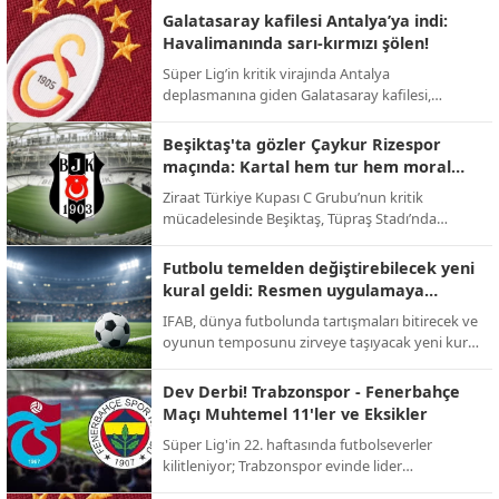
takas operasyonuyla Premier Lig'e geri dönüyor.
Galatasaray kafilesi Antalya’ya indi:
Havalimanında sarı-kırmızı şölen!
Süper Lig’in kritik virajında Antalya
deplasmanına giden Galatasaray kafilesi,
havalimanında meşaleler ve tezahüratlarla
karşılandı; sarı-kırmızılı taraftarlar şampiyonluk
Beşiktaş'ta gözler Çaykur Rizespor
yolunda takıma tam destek verdi.
maçında: Kartal hem tur hem moral
peşinde!
Ziraat Türkiye Kupası C Grubu’nun kritik
mücadelesinde Beşiktaş, Tüpraş Stadı’nda
Çaykur Rizespor’u konuk ediyor; 123. yıl
dönümüne özel kampanya maça damga
Futbolu temelden değiştirebilecek yeni
vuracak.
kural geldi: Resmen uygulamaya
geçiyor!
IFAB, dünya futbolunda tartışmaları bitirecek ve
oyunun temposunu zirveye taşıyacak yeni kural
değişikliklerini onayladı; 2026 Dünya Kupası ile
yeni dönem başlıyor.
Dev Derbi! Trabzonspor - Fenerbahçe
Maçı Muhtemel 11'ler ve Eksikler
Süper Lig'in 22. haftasında futbolseverler
kilitleniyor; Trabzonspor evinde lider
Fenerbahçe'yi konuk ederek zirve yarışını