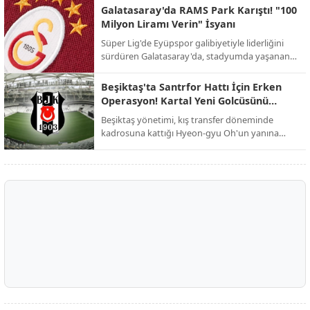
yeniden şekillendirmek istiyor.
Galatasaray'da RAMS Park Karıştı! "100
Milyon Liramı Verin" İsyanı
Süper Lig'de Eyüpspor galibiyetiyle liderliğini
sürdüren Galatasaray'da, stadyumda yaşanan
şok edici alacak kavgası galibiyetin gölgesinde
kaldı.
Beşiktaş'ta Santrfor Hattı İçin Erken
Operasyon! Kartal Yeni Golcüsünü
Buldu
Beşiktaş yönetimi, kış transfer döneminde
kadrosuna kattığı Hyeon-gyu Oh'un yanına
dünyaca ünlü bir ismi eklemek için düğmeye
bastı.