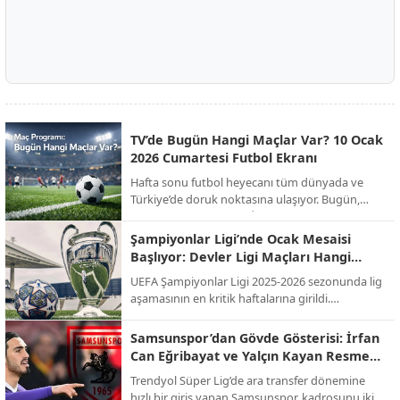
TV’de Bugün Hangi Maçlar Var? 10 Ocak
2026 Cumartesi Futbol Ekranı
Hafta sonu futbol heyecanı tüm dünyada ve
Türkiye’de doruk noktasına ulaşıyor. Bugün,
Süper Kupa finalinden İngiltere FA Cup’a,
İspanya La Liga’dan İtalya Serie A’ya kadar
Şampiyonlar Ligi’nde Ocak Mesaisi
onlarca kritik mücadele canlı yayınla ekranlara
Başlıyor: Devler Ligi Maçları Hangi
gelecek. İşte günün öne çıkan maçları ve yayıncı
Kanalda, Saat Kaçta?
UEFA Şampiyonlar Ligi 2025-2026 sezonunda lig
kuruluşları...
aşamasının en kritik haftalarına girildi.
Futbolseverlerin merakla beklediği "Devler Ligi"
heyecanı, Ocak ayındaki son iki hafta maçlarıyla
Samsunspor’dan Gövde Gösterisi: İrfan
zirve yapacak. Temsilcimiz Galatasaray'ın da
Can Eğribayat ve Yalçın Kayan Resmen
sahne alacağı bu dev organizasyonun yayın
Açıklandı!
Trendyol Süper Lig’de ara transfer dönemine
bilgileri netleşti.
hızlı bir giriş yapan Samsunspor, kadrosunu iki