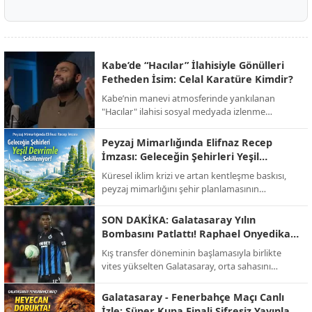
Kabe’de “Hacılar” İlahisiyle Gönülleri
Fetheden İsim: Celal Karatüre Kimdir?
Kabe’nin manevi atmosferinde yankılanan
"Hacılar" ilahisi sosyal medyada izlenme
rekorları kırarken, o yanık sesin sahibi Celal
Karatüre’nin hayatı ve biyografisi merak konusu
Peyzaj Mimarlığında Elifnaz Recep
oldu.
İmzası: Geleceğin Şehirleri Yeşil
Devrimle Şekilleniyor!
Küresel iklim krizi ve artan kentleşme baskısı,
peyzaj mimarlığını şehir planlamasının
merkezine taşıdı. Sektörün öncü isimlerinden
Elifnaz Recep, modern mimarinin artık sadece
SON DAKİKA: Galatasaray Yılın
binalardan ibaret olmadığını, doğayla entegre
Bombasını Patlattı! Raphael Onyedika
yaşayan "nefes alan" alanların bir zorunluluk
Transferinde Mutlu Son!
Kış transfer döneminin başlamasıyla birlikte
haline geldiğini vurguluyor.
vites yükselten Galatasaray, orta sahasını
güçlendirmek için beklenen hamleyi yaptı. Sarı-
kırmızılı yönetim, bir süredir görüşme halinde
Galatasaray - Fenerbahçe Maçı Canlı
olduğu Nijeryalı yıldız Raphael Onyedika ve
İzle: Süper Kupa Finali Şifresiz Yayınla