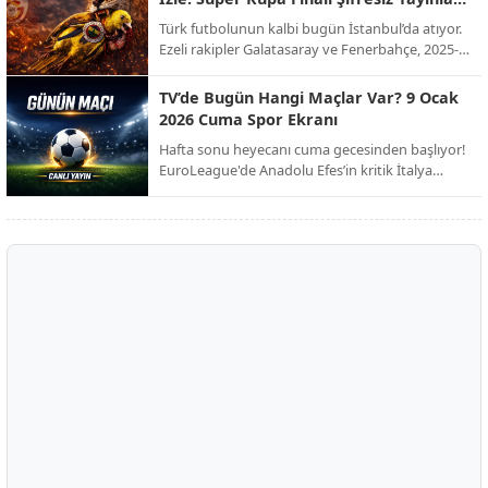
kulübü Club Brugge ile her konuda anlaşmaya
Ekranda!
Türk futbolunun kalbi bugün İstanbul’da atıyor.
vardı. İşte dev transferin bonservis bedeli, maaş
Ezeli rakipler Galatasaray ve Fenerbahçe, 2025-
detayları ve sözleşme şartları!
2026 sezonu Süper Kupa finalinde kupayı
müzelerine götürmek için karşı karşıya geliyor.
TV’de Bugün Hangi Maçlar Var? 9 Ocak
Milyonların beklediği dev derbi, şifresiz kanal
2026 Cuma Spor Ekranı
müjdesiyle futbolseverleri ekran başına kilitliyor.
Hafta sonu heyecanı cuma gecesinden başlıyor!
EuroLeague'de Anadolu Efes’in kritik İtalya
seferinden Trendyol 1. Lig’deki zirve
mücadelesine, Avrupa’nın dev liglerinden Afrika
Uluslar Kupası çeyrek finallerine kadar spor dolu
bir gece sizi bekliyor.