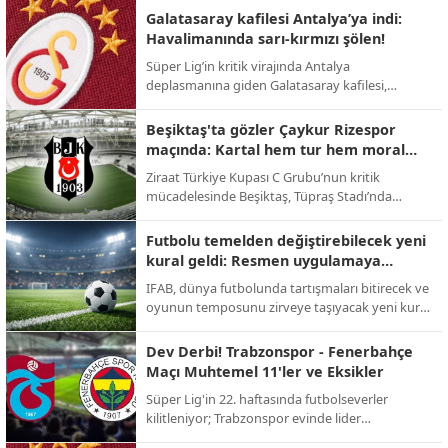
takas operasyonuyla Premier Lig'e geri dönüyor.
Galatasaray kafilesi Antalya’ya indi:
Havalimanında sarı-kırmızı şölen!
Süper Lig’in kritik virajında Antalya
deplasmanına giden Galatasaray kafilesi,
havalimanında meşaleler ve tezahüratlarla
karşılandı; sarı-kırmızılı taraftarlar şampiyonluk
Beşiktaş'ta gözler Çaykur Rizespor
yolunda takıma tam destek verdi.
maçında: Kartal hem tur hem moral
peşinde!
Ziraat Türkiye Kupası C Grubu’nun kritik
mücadelesinde Beşiktaş, Tüpraş Stadı’nda
Çaykur Rizespor’u konuk ediyor; 123. yıl
dönümüne özel kampanya maça damga
Futbolu temelden değiştirebilecek yeni
vuracak.
kural geldi: Resmen uygulamaya
geçiyor!
IFAB, dünya futbolunda tartışmaları bitirecek ve
oyunun temposunu zirveye taşıyacak yeni kural
değişikliklerini onayladı; 2026 Dünya Kupası ile
yeni dönem başlıyor.
Dev Derbi! Trabzonspor - Fenerbahçe
Maçı Muhtemel 11'ler ve Eksikler
Süper Lig'in 22. haftasında futbolseverler
kilitleniyor; Trabzonspor evinde lider
Fenerbahçe'yi konuk ederek zirve yarışını