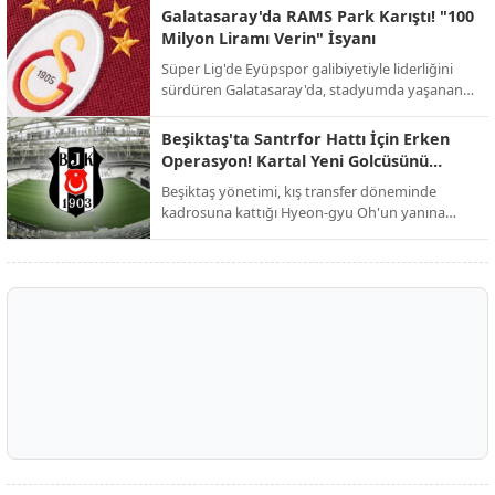
yeniden şekillendirmek istiyor.
Galatasaray'da RAMS Park Karıştı! "100
Milyon Liramı Verin" İsyanı
Süper Lig'de Eyüpspor galibiyetiyle liderliğini
sürdüren Galatasaray'da, stadyumda yaşanan
şok edici alacak kavgası galibiyetin gölgesinde
kaldı.
Beşiktaş'ta Santrfor Hattı İçin Erken
Operasyon! Kartal Yeni Golcüsünü
Buldu
Beşiktaş yönetimi, kış transfer döneminde
kadrosuna kattığı Hyeon-gyu Oh'un yanına
dünyaca ünlü bir ismi eklemek için düğmeye
bastı.