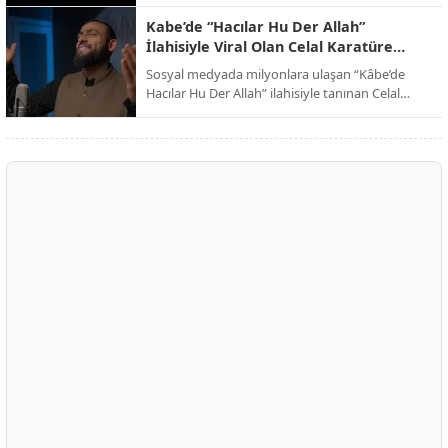
dinleyicilerini kutsal toprakların manevi
atmosferine davet ederken, eser dijital
Kabe’de “Hacılar Hu Der Allah”
platformlarda paylaşım rekorları kırmaya devam
İlahisiyle Viral Olan Celal Karatüre
ediyor.
Kimdir?
Sosyal medyada milyonlara ulaşan “Kâbe’de
Hacılar Hu Der Allah” ilahisiyle tanınan Celal
Karatüre, kısa sürede Türkiye’nin en çok
konuşulan isimlerinden biri haline geldi. Peki
Celal Karatüre kimdir, nerelidir ve ne iş yapıyor?