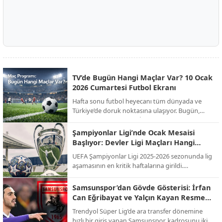
TV’de Bugün Hangi Maçlar Var? 10 Ocak
2026 Cumartesi Futbol Ekranı
Hafta sonu futbol heyecanı tüm dünyada ve
Türkiye’de doruk noktasına ulaşıyor. Bugün,
Süper Kupa finalinden İngiltere FA Cup’a,
İspanya La Liga’dan İtalya Serie A’ya kadar
Şampiyonlar Ligi’nde Ocak Mesaisi
onlarca kritik mücadele canlı yayınla ekranlara
Başlıyor: Devler Ligi Maçları Hangi
gelecek. İşte günün öne çıkan maçları ve yayıncı
Kanalda, Saat Kaçta?
UEFA Şampiyonlar Ligi 2025-2026 sezonunda lig
kuruluşları...
aşamasının en kritik haftalarına girildi.
Futbolseverlerin merakla beklediği "Devler Ligi"
heyecanı, Ocak ayındaki son iki hafta maçlarıyla
Samsunspor’dan Gövde Gösterisi: İrfan
zirve yapacak. Temsilcimiz Galatasaray'ın da
Can Eğribayat ve Yalçın Kayan Resmen
sahne alacağı bu dev organizasyonun yayın
Açıklandı!
Trendyol Süper Lig’de ara transfer dönemine
bilgileri netleşti.
hızlı bir giriş yapan Samsunspor, kadrosunu iki