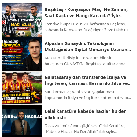
Beşiktaş - Konyaspor Maçı Ne Zaman,
Saat Kaçta ve Hangi Kanalda? İşte
Muhtemel 11'ler!
Trendyol Süper Lig’in 20. haftasında Beşiktaş,
sahasında Konyaspor’u ağırlıyor. Zirve takibini
sürdürmek isteyen siyah-beyazlılar ile alt
sıralardan uzaklaşmayı hedefleyen yeşil-
Alpaslan Günaydın: Teknolojinin
beyazlıların randevusu öncesi tüm detaylar belli
Mutfağından Dijital Mimariye Uzanan
oldu.
Bir Başarı Hikayesi
Mekatronik disiplini ile yazılım bilgisini
birleştiren GÜNAYDIN, Beşiktaş taraftarlarına
yönelik hazırlanan sevdamizbesiktas.net
platformunu baştan sona kendi emeğiyle
Galatasaray'dan transferde İtalya ve
kodlayarak hayata geçirdi. Tasarımından
İngiltere çıkarması: Bernardo Silva ve
altyapısına kadar tüm teknik süreci üstlenen
Bensebaini bombası!
Sarı-kırmızılılar, yeni sezon yapılanması
Alpaslan Günaydın, dijital medya ve yazılım
kapsamında İtalya ve İngiltere hattında dev bir
alanında üretmeye devam ediyor.
operasyon yürütüyor. Abdullah Kavukcu’nun
yürüttüğü görüşmelerde dünya yıldızları
Celal karatüre kabede hacılar hu der
masada.
allah indir
Tasavvuf müziğinin güçlü sesi Celal Karatüre,
"Kabede Hacılar Hu Der Allah" ilahisiyle