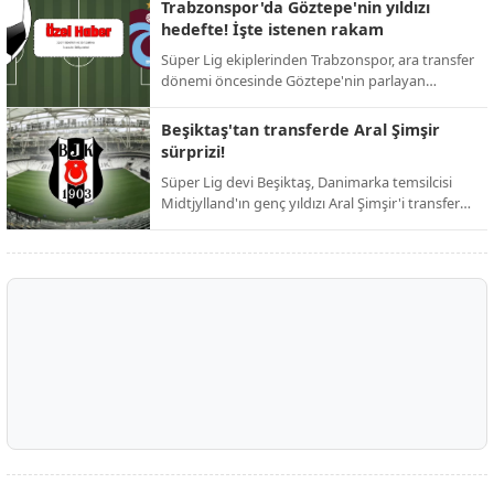
ardından resmi duyuruyu yaptı. Taraftarların
Trabzonspor'da Göztepe'nin yıldızı
günlerdir merakla beklediği isim netleşti.
hedefte! İşte istenen rakam
Süper Lig ekiplerinden Trabzonspor, ara transfer
dönemi öncesinde Göztepe'nin parlayan
yıldızını kadrosuna katmak için harekete geçti.
Bordo-mavili yönetimin, iddialı bir kadro kurma
Beşiktaş'tan transferde Aral Şimşir
hedefi doğrultusunda girişimlerini hızlandırdığı
sürprizi!
öğrenildi.
Süper Lig devi Beşiktaş, Danimarka temsilcisi
Midtjylland'ın genç yıldızı Aral Şimşir'i transfer
etmek için harekete geçti. Siyah-beyazlı
yönetimin, 23 yaşındaki milli oyuncuyu
kadrosuna katmak adına girişimlerini
hızlandırdığı öğrenildi.