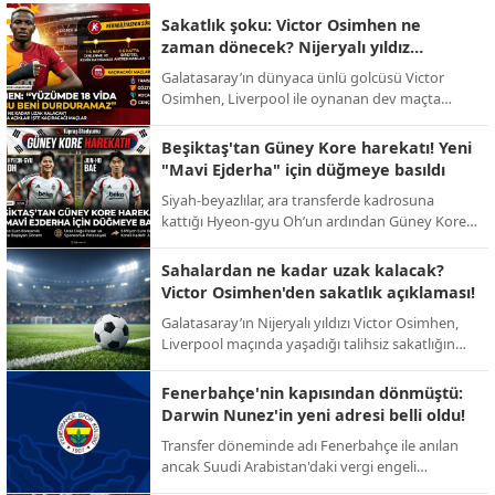
Sakatlık şoku: Victor Osimhen ne
zaman dönecek? Nijeryalı yıldız
sessizliğini bozdu!
Galatasaray’ın dünyaca ünlü golcüsü Victor
Osimhen, Liverpool ile oynanan dev maçta
yaşadığı talihsiz sakatlığın ardından ilk kez
konuştu. Yıldız oyuncu, sahalardan uzak
Beşiktaş'tan Güney Kore harekatı! Yeni
kalacağı süreyi bizzat açıkladı.
"Mavi Ejderha" için düğmeye basıldı
Siyah-beyazlılar, ara transferde kadrosuna
kattığı Hyeon-gyu Oh’un ardından Güney Kore
pazarındaki etkinliğini artırıyor. Yeni hedef:
Ada’da fırtınalar estiren Jun-ho Bae.
Sahalardan ne kadar uzak kalacak?
Victor Osimhen'den sakatlık açıklaması!
Galatasaray’ın Nijeryalı yıldızı Victor Osimhen,
Liverpool maçında yaşadığı talihsiz sakatlığın
ardından sessizliğini bozarak sahalara döneceği
tarihi bizzat duyurdu.
Fenerbahçe'nin kapısından dönmüştü:
Darwin Nunez'in yeni adresi belli oldu!
Transfer döneminde adı Fenerbahçe ile anılan
ancak Suudi Arabistan'daki vergi engeli
nedeniyle imzası geciken Darwin Nunez, dev bir