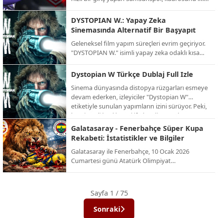
önemli isimle güçlendirdi. Kırmızı-beyazlılar,
Fenerbahçe’den kaleci İrfan Can Eğribayat ve
DYSTOPIAN W.: Yapay Zeka
ikas Eyüpspor’dan orta saha oyuncusu Yalçın
Sinemasında Alternatif Bir Başyapıt
Kayan ile prensip anlaşmasına varıldığını
Geleneksel film yapım süreçleri evrim geçiriyor.
duyurdu.
"DYSTOPIAN W." isimli yapay zeka odaklı kısa
film projesi, izleyiciye alışılmışın dışında, karanlık
ve büyüleyici bir gelecek tasviri sunuyor. İşte AI
Dystopian W Türkçe Dublaj Full Izle
teknolojisinin sınırlarını zorlayan bu alternatif
Sinema dünyasında distopya rüzgarları esmeye
projenin detayları.
devam ederken, izleyiciler "Dystopian W"
etiketiyle sunulan yapımların izini sürüyor. Peki,
bu gizemli başlık neyi ifade ediyor ve bu türün
en dikkat çeken örnekleri neler? İşte distopik
Galatasaray - Fenerbahçe Süper Kupa
evrenlerin kapısını aralayan kapsamlı bir bakış.
Rekabeti: İstatistikler ve Bilgiler
Galatasaray ile Fenerbahçe, 10 Ocak 2026
Cumartesi günü Atatürk Olimpiyat
Stadyumu’nda, yenilenen dörtlü formatın ilk
şampiyonu olmak için karşı karşıya geliyor. İşte
bu dev rekabetin Süper Kupa (ve eski adıyla
Sayfa 1 / 75
Cumhurbaşkanlığı Kupası) tarihindeki
istatistikleri ve önemli bilgileri:
Sonraki