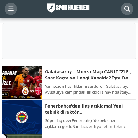
Galatasaray – Monza Maçı CANLI İZLE ,
Saat Kaçta ve Hangi Kanalda? İşte Dev
Randevunun Detayları
Yeni sezon hazırlıklarını sürdüren Galatasaray,
Avusturya kampındaki ilk ciddi sınavında İtalyan
ekibi AC Monza ile karşı karşıya geliyor.
Futbolseverlerin merakla beklediği kritik hazırlık
Fenerbahçe'den flaş açıklama! Yeni
mücadelesinin yayın kanalı, başlama saati ve
teknik direktör...
muhtemel kadro detayları netleşti.
Süper Lig devi Fenerbahçe'de beklenen
açıklama geldi. Sarı-lacivertli yönetim, teknik
direktörlük görevi için yapılan görüşmelerin