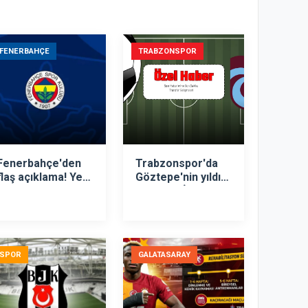
FENERBAHÇE
TRABZONSPOR
Fenerbahçe'den
Trabzonspor'da
flaş açıklama! Yeni
Göztepe'nin yıldızı
teknik direktör...
hedefte! İşte
istenen rakam
SPOR
GALATASARAY