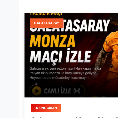
GALATASARAY
🔥 ÖNE ÇIKAN