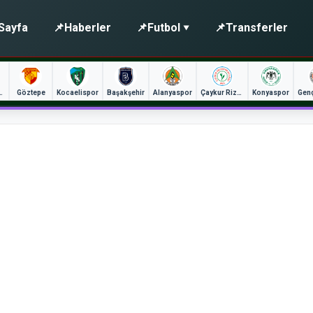
Sayfa
📌
Haberler
📌
Futbol
📌
Transferler
unspor
Göztepe
Kocaelispor
Başakşehir
Alanyaspor
Çaykur Rizespor
Konyaspor