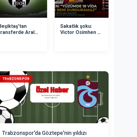
Beşiktaş'tan
Sakatlık şoku:
transferde Aral
Victor Osimhen ne
Şimşir sürprizi!
zaman dönecek?
Nijeryalı yıldız
sessizliğini bozdu!
TRABZONSPOR
Trabzonspor'da Göztepe'nin yıldızı