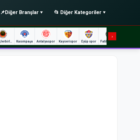
📌
Diğer Branşlar
📂 Diğer Kategoriler
›
Gençlerbirliği
Kasımpaşa
Antalyaspor
Kayserispor
Eyüp spor
Fatih Karagümrük
Gaz