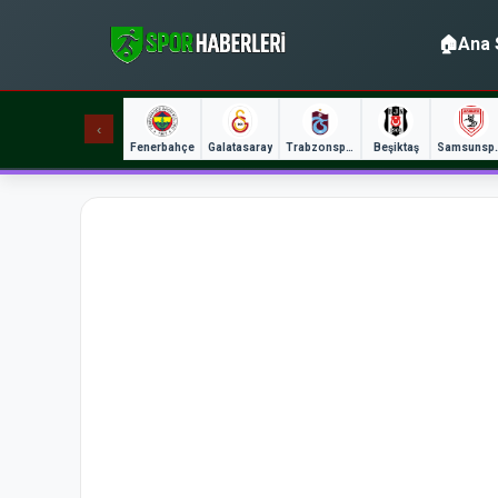
🏠
Ana 
‹
Fenerbahçe
Galatasaray
Trabzonspor
Beşiktaş
Sams