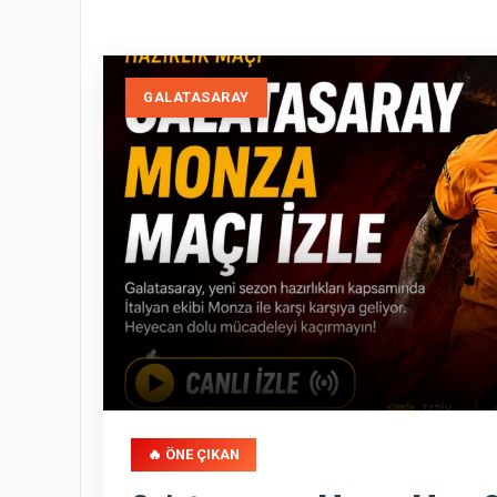
GALATASARAY
🔥 ÖNE ÇIKAN