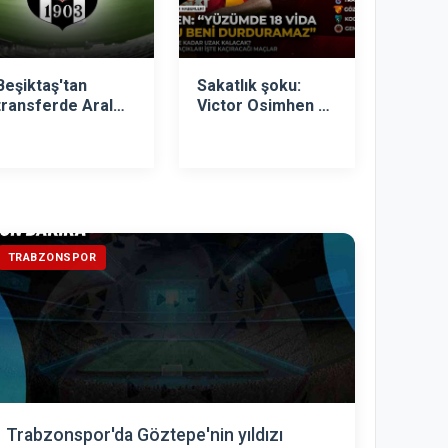
Beşiktaş'tan
Sakatlık şoku:
transferde Aral
Victor Osimhen ne
Şimşir sürprizi!
zaman dönecek?
Nijeryalı yıldız
sessizliğini bozdu!
TRABZONSPOR
Trabzonspor'da Göztepe'nin yıldızı