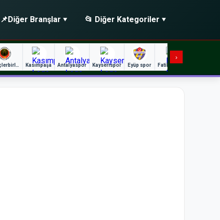
📌
Diğer Branşlar
📂 Diğer Kategoriler
›
Gençlerbirliği
Kasımpaşa
Antalyaspor
Kayserispor
Eyüp spor
Fatih Karagümrük
Gaz