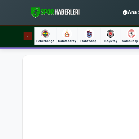
🏠
Ana 
‹
Fenerbahçe
Galatasaray
Trabzonspor
Beşiktaş
Sams