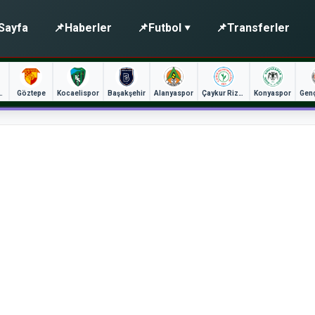
Sayfa
📌
Haberler
📌
Futbol
📌
Transferler
unspor
Göztepe
Kocaelispor
Başakşehir
Alanyaspor
Çaykur Rizespor
Konyaspor