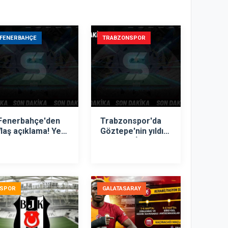
FENERBAHÇE
TRABZONSPOR
Fenerbahçe'den
Trabzonspor'da
flaş açıklama! Yeni
Göztepe'nin yıldızı
teknik direktör...
hedefte! İşte
istenen rakam
SPOR
GALATASARAY