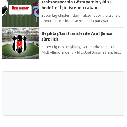
ardından resmi duyuruyu yaptı. Taraftarların
Trabzonspor'da Göztepe'nin yıldızı
günlerdir merakla beklediği isim netleşti.
hedefte! İşte istenen rakam
Süper Lig ekiplerinden Trabzonspor, ara transfer
dönemi öncesinde Göztepe'nin parlayan
yıldızını kadrosuna katmak için harekete geçti.
Bordo-mavili yönetimin, iddialı bir kadro kurma
Beşiktaş'tan transferde Aral Şimşir
hedefi doğrultusunda girişimlerini hızlandırdığı
sürprizi!
öğrenildi.
Süper Lig devi Beşiktaş, Danimarka temsilcisi
Midtjylland'ın genç yıldızı Aral Şimşir'i transfer
etmek için harekete geçti. Siyah-beyazlı
yönetimin, 23 yaşındaki milli oyuncuyu
kadrosuna katmak adına girişimlerini
hızlandırdığı öğrenildi.