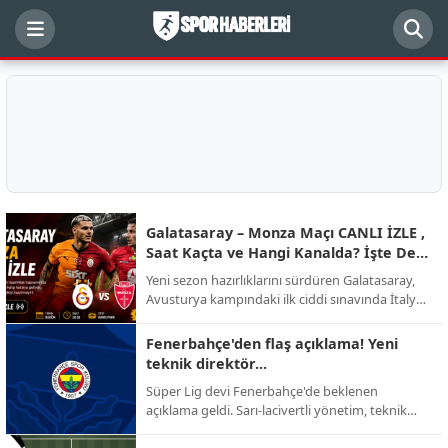
Galatasaray – Monza Maçı CANLI İZLE ,
Saat Kaçta ve Hangi Kanalda? İşte Dev
Randevunun Detayları
Yeni sezon hazırlıklarını sürdüren Galatasaray,
Avusturya kampındaki ilk ciddi sınavında İtalyan
ekibi AC Monza ile karşı karşıya geliyor.
Futbolseverlerin merakla beklediği kritik hazırlık
Fenerbahçe'den flaş açıklama! Yeni
mücadelesinin yayın kanalı, başlama saati ve
teknik direktör...
muhtemel kadro detayları netleşti.
Süper Lig devi Fenerbahçe'de beklenen
açıklama geldi. Sarı-lacivertli yönetim, teknik
direktörlük görevi için yapılan görüşmelerin