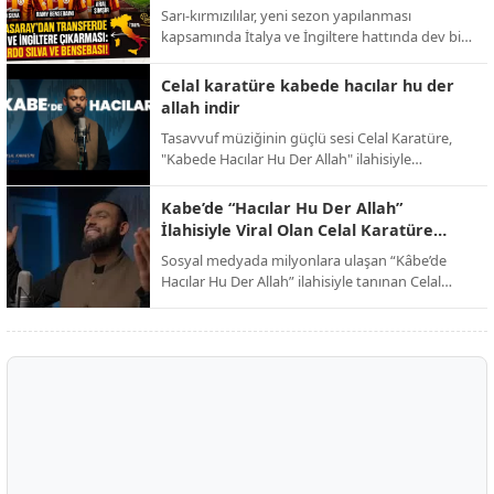
Bensebaini bombası!
Sarı-kırmızılılar, yeni sezon yapılanması
Alpaslan Günaydın, dijital medya ve yazılım
kapsamında İtalya ve İngiltere hattında dev bir
alanında üretmeye devam ediyor.
operasyon yürütüyor. Abdullah Kavukcu’nun
yürüttüğü görüşmelerde dünya yıldızları
Celal karatüre kabede hacılar hu der
masada.
allah indir
Tasavvuf müziğinin güçlü sesi Celal Karatüre,
"Kabede Hacılar Hu Der Allah" ilahisiyle
dinleyicilerini kutsal toprakların manevi
atmosferine davet ederken, eser dijital
Kabe’de “Hacılar Hu Der Allah”
platformlarda paylaşım rekorları kırmaya devam
İlahisiyle Viral Olan Celal Karatüre
ediyor.
Kimdir?
Sosyal medyada milyonlara ulaşan “Kâbe’de
Hacılar Hu Der Allah” ilahisiyle tanınan Celal
Karatüre, kısa sürede Türkiye’nin en çok
konuşulan isimlerinden biri haline geldi. Peki
Celal Karatüre kimdir, nerelidir ve ne iş yapıyor?