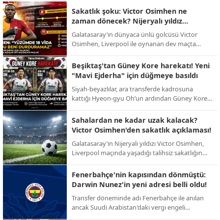
Sakatlık şoku: Victor Osimhen ne
zaman dönecek? Nijeryalı yıldız
sessizliğini bozdu!
Galatasaray’ın dünyaca ünlü golcüsü Victor
Osimhen, Liverpool ile oynanan dev maçta
yaşadığı talihsiz sakatlığın ardından ilk kez
konuştu. Yıldız oyuncu, sahalardan uzak
Beşiktaş'tan Güney Kore harekatı! Yeni
kalacağı süreyi bizzat açıkladı.
"Mavi Ejderha" için düğmeye basıldı
Siyah-beyazlılar, ara transferde kadrosuna
kattığı Hyeon-gyu Oh’un ardından Güney Kore
pazarındaki etkinliğini artırıyor. Yeni hedef:
Ada’da fırtınalar estiren Jun-ho Bae.
Sahalardan ne kadar uzak kalacak?
Victor Osimhen'den sakatlık açıklaması!
Galatasaray’ın Nijeryalı yıldızı Victor Osimhen,
Liverpool maçında yaşadığı talihsiz sakatlığın
ardından sessizliğini bozarak sahalara döneceği
tarihi bizzat duyurdu.
Fenerbahçe'nin kapısından dönmüştü:
Darwin Nunez'in yeni adresi belli oldu!
Transfer döneminde adı Fenerbahçe ile anılan
ancak Suudi Arabistan'daki vergi engeli
nedeniyle imzası geciken Darwin Nunez, dev bir