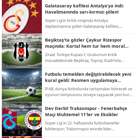
takas operasyonuyla Premier Lig'e geri dönüyor.
Galatasaray kafilesi Antalya’ya indi:
Havalimanında sarı-kırmızı şölen!
Süper Lig’in kritik virajında Antalya
deplasmanına giden Galatasaray kafilesi,
havalimanında meşaleler ve tezahüratlarla
karşılandı; sarı-kırmızılı taraftarlar şampiyonluk
Beşiktaş'ta gözler Çaykur Rizespor
yolunda takıma tam destek verdi.
maçında: Kartal hem tur hem moral
peşinde!
Ziraat Türkiye Kupası C Grubu’nun kritik
mücadelesinde Beşiktaş, Tüpraş Stadı’nda
Çaykur Rizespor’u konuk ediyor; 123. yıl
dönümüne özel kampanya maça damga
Futbolu temelden değiştirebilecek yeni
vuracak.
kural geldi: Resmen uygulamaya
geçiyor!
IFAB, dünya futbolunda tartışmaları bitirecek ve
oyunun temposunu zirveye taşıyacak yeni kural
değişikliklerini onayladı; 2026 Dünya Kupası ile
yeni dönem başlıyor.
Dev Derbi! Trabzonspor - Fenerbahçe
Maçı Muhtemel 11'ler ve Eksikler
Süper Lig'in 22. haftasında futbolseverler
kilitleniyor; Trabzonspor evinde lider
Fenerbahçe'yi konuk ederek zirve yarışını