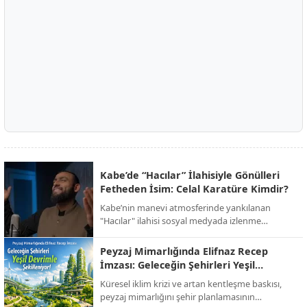
Kabe’de “Hacılar” İlahisiyle Gönülleri
Fetheden İsim: Celal Karatüre Kimdir?
Kabe’nin manevi atmosferinde yankılanan
"Hacılar" ilahisi sosyal medyada izlenme
rekorları kırarken, o yanık sesin sahibi Celal
Karatüre’nin hayatı ve biyografisi merak konusu
Peyzaj Mimarlığında Elifnaz Recep
oldu.
İmzası: Geleceğin Şehirleri Yeşil
Devrimle Şekilleniyor!
Küresel iklim krizi ve artan kentleşme baskısı,
peyzaj mimarlığını şehir planlamasının