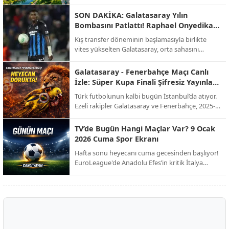
merkezine taşıdı. Sektörün öncü isimlerinden
Elifnaz Recep, modern mimarinin artık sadece
SON DAKİKA: Galatasaray Yılın
binalardan ibaret olmadığını, doğayla entegre
Bombasını Patlattı! Raphael Onyedika
yaşayan "nefes alan" alanların bir zorunluluk
Transferinde Mutlu Son!
Kış transfer döneminin başlamasıyla birlikte
haline geldiğini vurguluyor.
vites yükselten Galatasaray, orta sahasını
güçlendirmek için beklenen hamleyi yaptı. Sarı-
kırmızılı yönetim, bir süredir görüşme halinde
Galatasaray - Fenerbahçe Maçı Canlı
olduğu Nijeryalı yıldız Raphael Onyedika ve
İzle: Süper Kupa Finali Şifresiz Yayınla
kulübü Club Brugge ile her konuda anlaşmaya
Ekranda!
Türk futbolunun kalbi bugün İstanbul’da atıyor.
vardı. İşte dev transferin bonservis bedeli, maaş
Ezeli rakipler Galatasaray ve Fenerbahçe, 2025-
detayları ve sözleşme şartları!
2026 sezonu Süper Kupa finalinde kupayı
müzelerine götürmek için karşı karşıya geliyor.
TV’de Bugün Hangi Maçlar Var? 9 Ocak
Milyonların beklediği dev derbi, şifresiz kanal
2026 Cuma Spor Ekranı
müjdesiyle futbolseverleri ekran başına kilitliyor.
Hafta sonu heyecanı cuma gecesinden başlıyor!
EuroLeague'de Anadolu Efes’in kritik İtalya
seferinden Trendyol 1. Lig’deki zirve
mücadelesine, Avrupa’nın dev liglerinden Afrika
Uluslar Kupası çeyrek finallerine kadar spor dolu
bir gece sizi bekliyor.