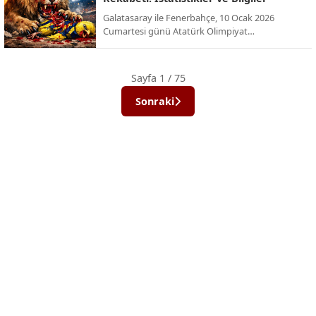
Galatasaray ile Fenerbahçe, 10 Ocak 2026
Cumartesi günü Atatürk Olimpiyat
Stadyumu’nda, yenilenen dörtlü formatın ilk
şampiyonu olmak için karşı karşıya geliyor. İşte
bu dev rekabetin Süper Kupa (ve eski adıyla
Sayfa 1 / 75
Cumhurbaşkanlığı Kupası) tarihindeki
istatistikleri ve önemli bilgileri:
Sonraki