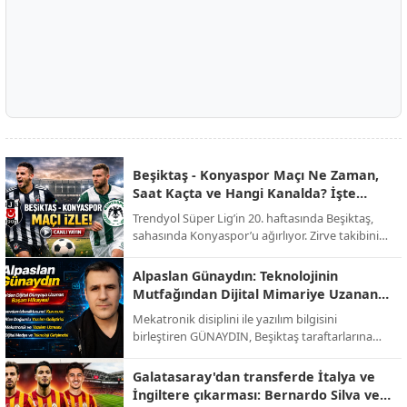
Beşiktaş - Konyaspor Maçı Ne Zaman,
Saat Kaçta ve Hangi Kanalda? İşte
Muhtemel 11'ler!
Trendyol Süper Lig’in 20. haftasında Beşiktaş,
sahasında Konyaspor’u ağırlıyor. Zirve takibini
sürdürmek isteyen siyah-beyazlılar ile alt
sıralardan uzaklaşmayı hedefleyen yeşil-
Alpaslan Günaydın: Teknolojinin
beyazlıların randevusu öncesi tüm detaylar belli
Mutfağından Dijital Mimariye Uzanan
oldu.
Bir Başarı Hikayesi
Mekatronik disiplini ile yazılım bilgisini
birleştiren GÜNAYDIN, Beşiktaş taraftarlarına
yönelik hazırlanan sevdamizbesiktas.net
platformunu baştan sona kendi emeğiyle
Galatasaray'dan transferde İtalya ve
kodlayarak hayata geçirdi. Tasarımından
İngiltere çıkarması: Bernardo Silva ve
altyapısına kadar tüm teknik süreci üstlenen