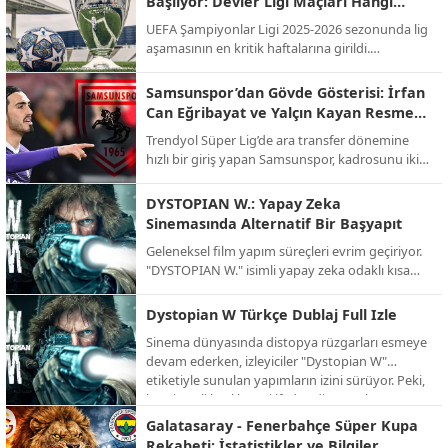
Başlıyor: Devler Ligi Maçları Hangi
gelecek. İşte günün öne çıkan maçları ve yayıncı
Kanalda, Saat Kaçta?
UEFA Şampiyonlar Ligi 2025-2026 sezonunda lig
kuruluşları...
aşamasının en kritik haftalarına girildi.
Futbolseverlerin merakla beklediği "Devler Ligi"
heyecanı, Ocak ayındaki son iki hafta maçlarıyla
Samsunspor’dan Gövde Gösterisi: İrfan
zirve yapacak. Temsilcimiz Galatasaray'ın da
Can Eğribayat ve Yalçın Kayan Resmen
sahne alacağı bu dev organizasyonun yayın
Açıklandı!
Trendyol Süper Lig’de ara transfer dönemine
bilgileri netleşti.
hızlı bir giriş yapan Samsunspor, kadrosunu iki
önemli isimle güçlendirdi. Kırmızı-beyazlılar,
Fenerbahçe’den kaleci İrfan Can Eğribayat ve
DYSTOPIAN W.: Yapay Zeka
ikas Eyüpspor’dan orta saha oyuncusu Yalçın
Sinemasında Alternatif Bir Başyapıt
Kayan ile prensip anlaşmasına varıldığını
Geleneksel film yapım süreçleri evrim geçiriyor.
duyurdu.
"DYSTOPIAN W." isimli yapay zeka odaklı kısa
film projesi, izleyiciye alışılmışın dışında, karanlık
ve büyüleyici bir gelecek tasviri sunuyor. İşte AI
Dystopian W Türkçe Dublaj Full Izle
teknolojisinin sınırlarını zorlayan bu alternatif
Sinema dünyasında distopya rüzgarları esmeye
projenin detayları.
devam ederken, izleyiciler "Dystopian W"
etiketiyle sunulan yapımların izini sürüyor. Peki,
bu gizemli başlık neyi ifade ediyor ve bu türün
en dikkat çeken örnekleri neler? İşte distopik
Galatasaray - Fenerbahçe Süper Kupa
evrenlerin kapısını aralayan kapsamlı bir bakış.
Rekabeti: İstatistikler ve Bilgiler