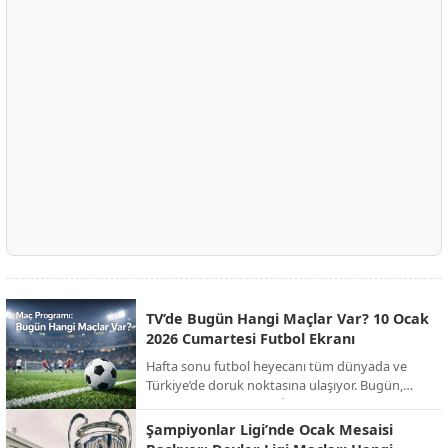
TV’de Bugün Hangi Maçlar Var? 10 Ocak
2026 Cumartesi Futbol Ekranı
Hafta sonu futbol heyecanı tüm dünyada ve
Türkiye’de doruk noktasına ulaşıyor. Bugün,
Süper Kupa finalinden İngiltere FA Cup’a,
İspanya La Liga’dan İtalya Serie A’ya kadar
Şampiyonlar Ligi’nde Ocak Mesaisi
onlarca kritik mücadele canlı yayınla ekranlara