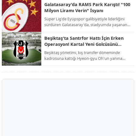
yeniden şekillendirmek istiyor.
Galatasaray'da RAMS Park Karıştı! "100
Milyon Liramı Verin" İsyanı
Süper Lig'de Eyüpspor galibiyetiyle liderliğini
sürdüren Galatasaray'da, stadyumda yaşanan
şok edici alacak kavgası galibiyetin gölgesinde
kaldı.
Beşiktaş'ta Santrfor Hattı İçin Erken
Operasyon! Kartal Yeni Golcüsünü
Buldu
Beşiktaş yönetimi, kış transfer döneminde
kadrosuna kattığı Hyeon-gyu Oh'un yanına
dünyaca ünlü bir ismi eklemek için düğmeye
bastı.