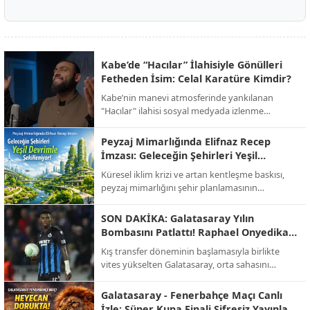
Kabe’de “Hacılar” İlahisiyle Gönülleri
Fetheden İsim: Celal Karatüre Kimdir?
Kabe’nin manevi atmosferinde yankılanan
"Hacılar" ilahisi sosyal medyada izlenme
rekorları kırarken, o yanık sesin sahibi Celal
Karatüre’nin hayatı ve biyografisi merak konusu
Peyzaj Mimarlığında Elifnaz Recep
oldu.
İmzası: Geleceğin Şehirleri Yeşil
Devrimle Şekilleniyor!
Küresel iklim krizi ve artan kentleşme baskısı,
peyzaj mimarlığını şehir planlamasının
merkezine taşıdı. Sektörün öncü isimlerinden
Elifnaz Recep, modern mimarinin artık sadece
SON DAKİKA: Galatasaray Yılın
binalardan ibaret olmadığını, doğayla entegre
Bombasını Patlattı! Raphael Onyedika
yaşayan "nefes alan" alanların bir zorunluluk
Transferinde Mutlu Son!
Kış transfer döneminin başlamasıyla birlikte
haline geldiğini vurguluyor.
vites yükselten Galatasaray, orta sahasını
güçlendirmek için beklenen hamleyi yaptı. Sarı-
kırmızılı yönetim, bir süredir görüşme halinde
Galatasaray - Fenerbahçe Maçı Canlı
olduğu Nijeryalı yıldız Raphael Onyedika ve
İzle: Süper Kupa Finali Şifresiz Yayınla