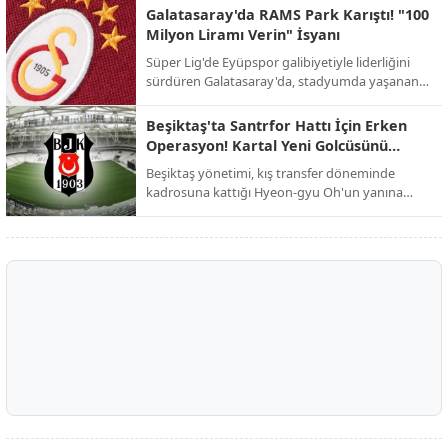
yeniden şekillendirmek istiyor.
Galatasaray'da RAMS Park Karıştı! "100
Milyon Liramı Verin" İsyanı
Süper Lig'de Eyüpspor galibiyetiyle liderliğini
sürdüren Galatasaray'da, stadyumda yaşanan
şok edici alacak kavgası galibiyetin gölgesinde
kaldı.
Beşiktaş'ta Santrfor Hattı İçin Erken
Operasyon! Kartal Yeni Golcüsünü
Buldu
Beşiktaş yönetimi, kış transfer döneminde
kadrosuna kattığı Hyeon-gyu Oh'un yanına
dünyaca ünlü bir ismi eklemek için düğmeye
bastı.