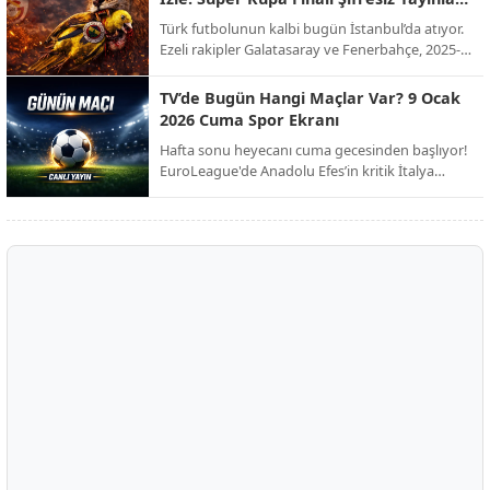
kulübü Club Brugge ile her konuda anlaşmaya
Ekranda!
Türk futbolunun kalbi bugün İstanbul’da atıyor.
vardı. İşte dev transferin bonservis bedeli, maaş
Ezeli rakipler Galatasaray ve Fenerbahçe, 2025-
detayları ve sözleşme şartları!
2026 sezonu Süper Kupa finalinde kupayı
müzelerine götürmek için karşı karşıya geliyor.
TV’de Bugün Hangi Maçlar Var? 9 Ocak
Milyonların beklediği dev derbi, şifresiz kanal
2026 Cuma Spor Ekranı
müjdesiyle futbolseverleri ekran başına kilitliyor.
Hafta sonu heyecanı cuma gecesinden başlıyor!
EuroLeague'de Anadolu Efes’in kritik İtalya
seferinden Trendyol 1. Lig’deki zirve
mücadelesine, Avrupa’nın dev liglerinden Afrika
Uluslar Kupası çeyrek finallerine kadar spor dolu
bir gece sizi bekliyor.