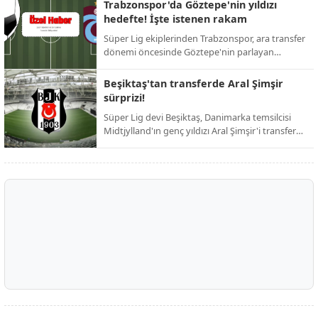
ardından resmi duyuruyu yaptı. Taraftarların
Trabzonspor'da Göztepe'nin yıldızı
günlerdir merakla beklediği isim netleşti.
hedefte! İşte istenen rakam
Süper Lig ekiplerinden Trabzonspor, ara transfer
dönemi öncesinde Göztepe'nin parlayan
yıldızını kadrosuna katmak için harekete geçti.
Bordo-mavili yönetimin, iddialı bir kadro kurma
Beşiktaş'tan transferde Aral Şimşir
hedefi doğrultusunda girişimlerini hızlandırdığı
sürprizi!
öğrenildi.
Süper Lig devi Beşiktaş, Danimarka temsilcisi
Midtjylland'ın genç yıldızı Aral Şimşir'i transfer
etmek için harekete geçti. Siyah-beyazlı
yönetimin, 23 yaşındaki milli oyuncuyu
kadrosuna katmak adına girişimlerini
hızlandırdığı öğrenildi.