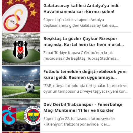
takas operasyonuyla Premier Lig'e geri dönüyor.
Galatasaray kafilesi Antalya’ya indi:
Havalimanında sarı-kırmızı şölen!
Süper Lig’in kritik virajında Antalya
deplasmanına giden Galatasaray kafilesi,
havalimanında meşaleler ve tezahüratlarla
karşılandı; sarı-kırmızılı taraftarlar şampiyonluk
Beşiktaş'ta gözler Çaykur Rizespor
yolunda takıma tam destek verdi.
maçında: Kartal hem tur hem moral
peşinde!
Ziraat Türkiye Kupası C Grubu’nun kritik
mücadelesinde Beşiktaş, Tüpraş Stadı’nda
Çaykur Rizespor’u konuk ediyor; 123. yıl
dönümüne özel kampanya maça damga
Futbolu temelden değiştirebilecek yeni
vuracak.
kural geldi: Resmen uygulamaya
geçiyor!
IFAB, dünya futbolunda tartışmaları bitirecek ve
oyunun temposunu zirveye taşıyacak yeni kural
değişikliklerini onayladı; 2026 Dünya Kupası ile
yeni dönem başlıyor.
Dev Derbi! Trabzonspor - Fenerbahçe
Maçı Muhtemel 11'ler ve Eksikler
Süper Lig'in 22. haftasında futbolseverler
kilitleniyor; Trabzonspor evinde lider
Fenerbahçe'yi konuk ederek zirve yarışını