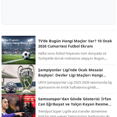
TV’de Bugün Hangi Maçlar Var? 10 Ocak
2026 Cumartesi Futbol Ekranı
Hafta sonu futbol heyecanı tüm dünyada ve
Türkiye’de doruk noktasına ulaşıyor. Bugün,
Süper Kupa finalinden İngiltere FA Cup’a,
İspanya La Liga’dan İtalya Serie A’ya kadar
Şampiyonlar Ligi’nde Ocak Mesaisi
onlarca kritik mücadele canlı yayınla ekranlara
Başlıyor: Devler Ligi Maçları Hangi
gelecek. İşte günün öne çıkan maçları ve yayıncı
Kanalda, Saat Kaçta?
UEFA Şampiyonlar Ligi 2025-2026 sezonunda lig
kuruluşları...
aşamasının en kritik haftalarına girildi.
Futbolseverlerin merakla beklediği "Devler Ligi"
heyecanı, Ocak ayındaki son iki hafta maçlarıyla
Samsunspor’dan Gövde Gösterisi: İrfan
zirve yapacak. Temsilcimiz Galatasaray'ın da
Can Eğribayat ve Yalçın Kayan Resmen
sahne alacağı bu dev organizasyonun yayın
Açıklandı!
Trendyol Süper Lig’de ara transfer dönemine
bilgileri netleşti.
hızlı bir giriş yapan Samsunspor, kadrosunu iki