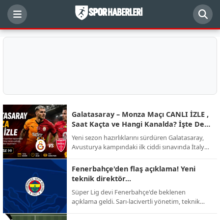
Galatasaray – Monza Maçı CANLI İZLE ,
Saat Kaçta ve Hangi Kanalda? İşte Dev
Randevunun Detayları
Yeni sezon hazırlıklarını sürdüren Galatasaray,
Avusturya kampındaki ilk ciddi sınavında İtalyan
ekibi AC Monza ile karşı karşıya geliyor.
Futbolseverlerin merakla beklediği kritik hazırlık
Fenerbahçe'den flaş açıklama! Yeni
mücadelesinin yayın kanalı, başlama saati ve
teknik direktör...
muhtemel kadro detayları netleşti.
Süper Lig devi Fenerbahçe'de beklenen
açıklama geldi. Sarı-lacivertli yönetim, teknik
direktörlük görevi için yapılan görüşmelerin