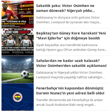
Sakatlık şoku: Victor Osimhen ne
zaman dönecek? Nijeryalı yıldız
sessizliğini bozdu!
Galatasaray’ın dünyaca ünlü golcüsü Victor
Osimhen, Liverpool ile oynanan dev maçta
yaşadığı talihsiz sakatlığın ardından ilk kez
konuştu. Yıldız oyuncu, sahalardan uzak
Beşiktaş'tan Güney Kore harekatı! Yeni
kalacağı süreyi bizzat açıkladı.
"Mavi Ejderha" için düğmeye basıldı
Siyah-beyazlılar, ara transferde kadrosuna
kattığı Hyeon-gyu Oh’un ardından Güney Kore
pazarındaki etkinliğini artırıyor. Yeni hedef:
Ada’da fırtınalar estiren Jun-ho Bae.
Sahalardan ne kadar uzak kalacak?
Victor Osimhen'den sakatlık açıklaması!
Galatasaray’ın Nijeryalı yıldızı Victor Osimhen,
Liverpool maçında yaşadığı talihsiz sakatlığın
ardından sessizliğini bozarak sahalara döneceği
tarihi bizzat duyurdu.
Fenerbahçe'nin kapısından dönmüştü:
Darwin Nunez'in yeni adresi belli oldu!
Transfer döneminde adı Fenerbahçe ile anılan
ancak Suudi Arabistan'daki vergi engeli
nedeniyle imzası geciken Darwin Nunez, dev bir