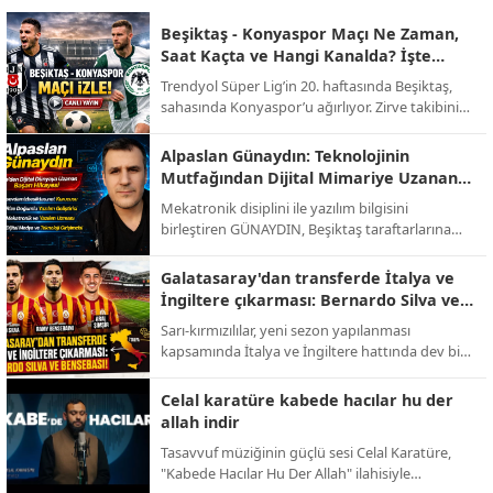
Beşiktaş - Konyaspor Maçı Ne Zaman,
Saat Kaçta ve Hangi Kanalda? İşte
Muhtemel 11'ler!
Trendyol Süper Lig’in 20. haftasında Beşiktaş,
sahasında Konyaspor’u ağırlıyor. Zirve takibini
sürdürmek isteyen siyah-beyazlılar ile alt
sıralardan uzaklaşmayı hedefleyen yeşil-
Alpaslan Günaydın: Teknolojinin
beyazlıların randevusu öncesi tüm detaylar belli
Mutfağından Dijital Mimariye Uzanan
oldu.
Bir Başarı Hikayesi
Mekatronik disiplini ile yazılım bilgisini
birleştiren GÜNAYDIN, Beşiktaş taraftarlarına
yönelik hazırlanan sevdamizbesiktas.net
platformunu baştan sona kendi emeğiyle
Galatasaray'dan transferde İtalya ve
kodlayarak hayata geçirdi. Tasarımından
İngiltere çıkarması: Bernardo Silva ve
altyapısına kadar tüm teknik süreci üstlenen
Bensebaini bombası!
Sarı-kırmızılılar, yeni sezon yapılanması
Alpaslan Günaydın, dijital medya ve yazılım
kapsamında İtalya ve İngiltere hattında dev bir
alanında üretmeye devam ediyor.
operasyon yürütüyor. Abdullah Kavukcu’nun
yürüttüğü görüşmelerde dünya yıldızları
Celal karatüre kabede hacılar hu der
masada.
allah indir
Tasavvuf müziğinin güçlü sesi Celal Karatüre,
"Kabede Hacılar Hu Der Allah" ilahisiyle