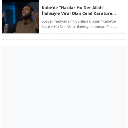
dinleyicilerini kutsal toprakların manevi
atmosferine davet ederken, eser dijital
Kabe’de “Hacılar Hu Der Allah”
platformlarda paylaşım rekorları kırmaya devam
İlahisiyle Viral Olan Celal Karatüre
ediyor.
Kimdir?
Sosyal medyada milyonlara ulaşan “Kâbe’de
Hacılar Hu Der Allah” ilahisiyle tanınan Celal
Karatüre, kısa sürede Türkiye’nin en çok
konuşulan isimlerinden biri haline geldi. Peki
Celal Karatüre kimdir, nerelidir ve ne iş yapıyor?