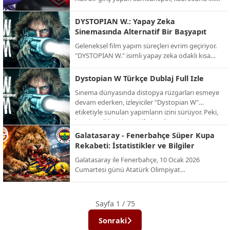
önemli isimle güçlendirdi. Kırmızı-beyazlılar,
Fenerbahçe’den kaleci İrfan Can Eğribayat ve
DYSTOPIAN W.: Yapay Zeka
ikas Eyüpspor’dan orta saha oyuncusu Yalçın
Sinemasında Alternatif Bir Başyapıt
Kayan ile prensip anlaşmasına varıldığını
Geleneksel film yapım süreçleri evrim geçiriyor.
duyurdu.
"DYSTOPIAN W." isimli yapay zeka odaklı kısa
film projesi, izleyiciye alışılmışın dışında, karanlık
ve büyüleyici bir gelecek tasviri sunuyor. İşte AI
Dystopian W Türkçe Dublaj Full Izle
teknolojisinin sınırlarını zorlayan bu alternatif
Sinema dünyasında distopya rüzgarları esmeye
projenin detayları.
devam ederken, izleyiciler "Dystopian W"
etiketiyle sunulan yapımların izini sürüyor. Peki,
bu gizemli başlık neyi ifade ediyor ve bu türün
en dikkat çeken örnekleri neler? İşte distopik
Galatasaray - Fenerbahçe Süper Kupa
evrenlerin kapısını aralayan kapsamlı bir bakış.
Rekabeti: İstatistikler ve Bilgiler
Galatasaray ile Fenerbahçe, 10 Ocak 2026
Cumartesi günü Atatürk Olimpiyat
Stadyumu’nda, yenilenen dörtlü formatın ilk
şampiyonu olmak için karşı karşıya geliyor. İşte
bu dev rekabetin Süper Kupa (ve eski adıyla
Sayfa 1 / 75
Cumhurbaşkanlığı Kupası) tarihindeki
istatistikleri ve önemli bilgileri:
Sonraki